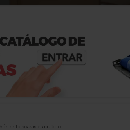
ón antiescaras es un tipo