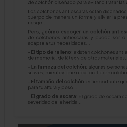
de colchón diseñado para evitar o tratar las 
Los colchones antiescaras están diseñados p
cuerpo de manera uniforme y aliviar la pre
riesgo...
Pero,
¿cómo escoger un colchón anties
de colchones antiescaras y puede ser dif
adapte a tus necesidades...
-
El tipo de relleno
: existen colchones anti
de memoria, de látex y de otros materiales..
-
La firmeza del colchón
: algunas persona
suaves, mientras que otras prefieren colcho
-
El tamaño del colchón
: es importante qu
para tu altura y peso...
-
El grado de escara
: El grado de escara se
severidad de la herida...