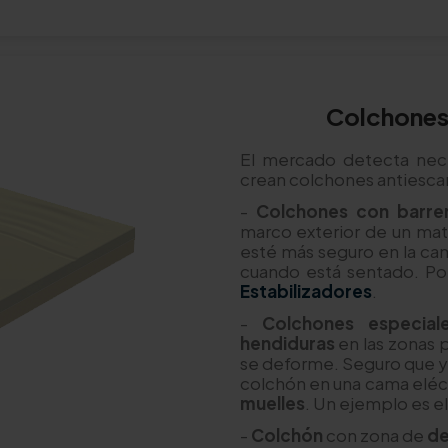
Colchones 
El mercado detecta nece
crean colchones antiescar
-
Colchones con barre
marco exterior de un mate
esté más seguro en la ca
cuando está sentado. Po
Estabilizadores
.
-
Colchones especial
hendiduras
en las zonas 
se deforme. Seguro que y
colchón en una cama eléct
muelles
. Un ejemplo es e
-
Colchón
con zona de
de