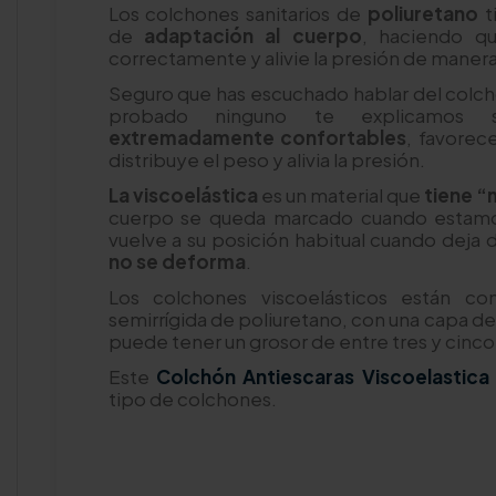
Los colchones sanitarios de
poliuretano
t
de
adaptación al cuerpo
, haciendo qu
correctamente y alivie la presión de maner
Seguro que has escuchado hablar del colchó
probado ninguno te explicamos s
extremadamente confortables
, favorec
distribuye el peso y alivia la presión.
La viscoelástica
es un material que
tiene 
cuerpo se queda marcado cuando estamo
vuelve a su posición habitual cuando deja d
no se deforma
.
Los colchones viscoelásticos están c
semirrígida de poliuretano, con una capa de
puede tener un grosor de entre tres y cinc
Este
Colchón Antiescaras Viscoelastica
tipo de colchones.