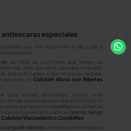
antiescaras especiales
sidades que nos surgen en el día a día y
as especiales:
ras
: se trata de colchones que tienen un
rial más duro que sirve para que el usuario
ma, evitando caídas o que se pueda resbalar
r ejemplo, el
Colchón Alova con Ribetes
es
para camas articuladas: tienen unas
por donde se articula para que el colchón no
a sabes que la primera
norma
para poner un
rica con somier articulado es
que no tenga
l
Colchón Viscoelástico Combiflex
.
scarga de talones
: presenta una hendidura