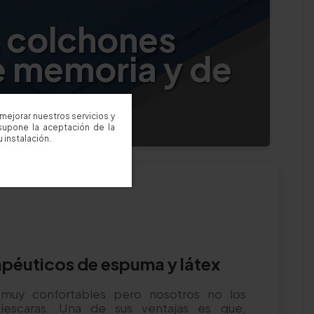
s colchones
e memoria y de
mejorar nuestros servicios y
supone la aceptación de la
 instalación.
péuticos de espuma y látex
uy confortables pero nosotros no los
tiescaras. Una de sus ventajas es que,