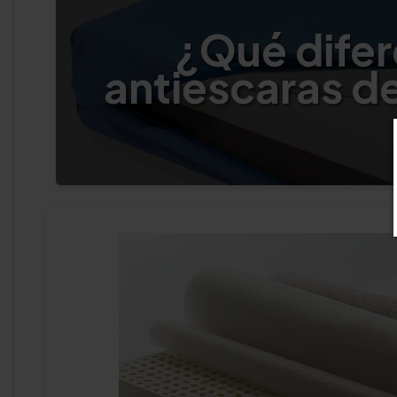
¿Qué difer
antiescaras d