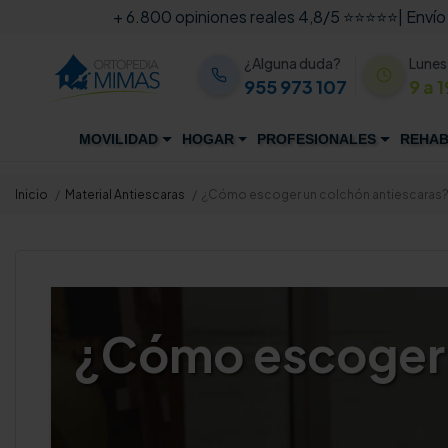
+ 6.800 opiniones reales 4,8/5 ⭐⭐⭐⭐⭐
| Envío
¿Alguna duda?
Lunes
955 973 107
9 a 1
MOVILIDAD
HOGAR
PROFESIONALES
REHAB
Inicio
Material Antiescaras
¿Cómo escoger un colchón antiescaras
¿Cómo escoger u