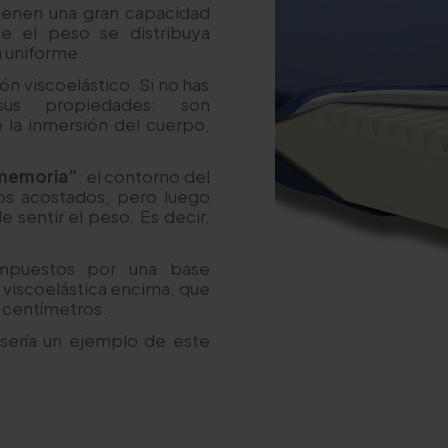
ienen una gran capacidad
e el peso se distribuya
a uniforme.
n viscoelástico. Si no has
us propiedades: son
e la inmersión del cuerpo,
“memoria”
: el contorno del
s acostados, pero luego
e sentir el peso. Es decir,
ompuestos por una base
 viscoelástica encima, que
o centímetros.
sería un ejemplo de este