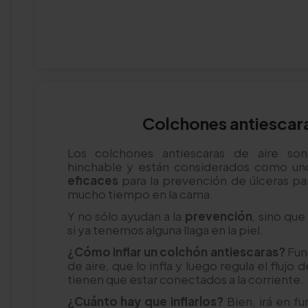
Colchones antiescara
Los colchones antiescaras de aire son 
hinchable y están considerados como u
eficaces
para la prevención de úlceras pa
mucho tiempo en la cama.
Y no sólo ayudan a la
prevención
, sino que
si ya tenemos alguna llaga en la piel.
¿Cómo inflar un colchón antiescaras?
Fun
de aire, que lo infla y luego regula el flujo 
tienen que estar conectados a la corriente.
¿Cuánto hay que inflarlos?
Bien, irá en f