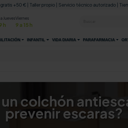
 gratis +50 € | Taller propio | Servicio técnico autorizado | Tien
 a Jueves
Viernes
9 h
9 a 15 h
ILITACIÓN
INFANTIL
VIDA DIARIA
PARAFARMACIA
OR
?
n colchón antiesca
prevenir escaras?