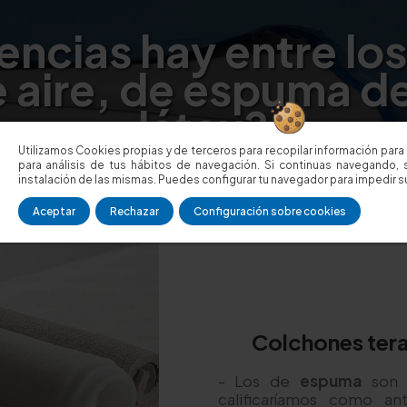
encias hay entre lo
e aire, de espuma d
látex?
Utilizamos Cookies propias y de terceros para recopilar información para 
para análisis de tus hábitos de navegación. Si continuas navegando, 
instalación de las mismas. Puedes configurar tu navegador para impedir su
Aceptar
Rechazar
Configuración sobre cookies
Colchones tera
- Los de
espuma
son m
calificaríamos como an