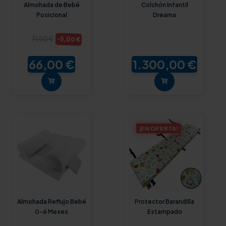
Almohada de Bebé
Colchón Infantil
Posicional
Dreama
-5,00 €
71,00 €
66,00 €
1.300,00 €
¡EN OFERTA!
Almohada Reflujo Bebé
Protector Barandilla
0-6 Meses
Estampado