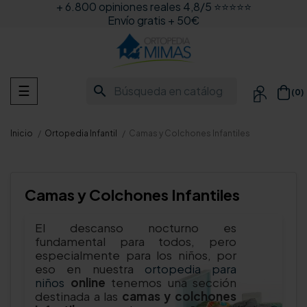
+ 6.800 opiniones reales 4,8/5 ⭐⭐⭐⭐⭐
Envío gratis + 50€
Navegación
search
☰
(0)

de
palanca
Inicio
Ortopedia Infantil
Camas y Colchones Infantiles
Camas y Colchones Infantiles
El descanso nocturno es
fundamental para todos, pero
especialmente para los niños, por
eso en nuestra
ortopedia para
niños
online
tenemos una sección
destinada a las
camas y colchones