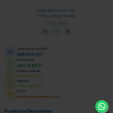
Avda. del Cuervo, 101.
41740, Lebrija. Sevilla.
Ver en mapa
¿Necesitas ayuda?
955 973 107
WhatsApp
602 21 89 71
Lunes a Jueves
9:00 a 19:00 h
Viernes
9:00 a 15:00 h
Email
info@ortopediamimas.com
Productos Destacados