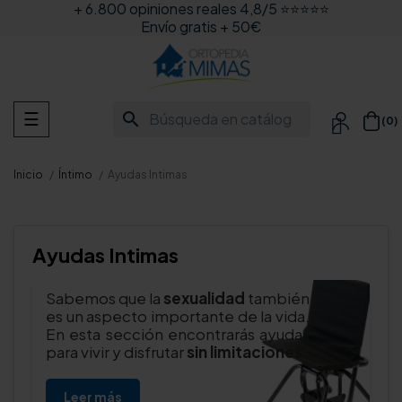
+ 6.800 opiniones reales 4,8/5 ⭐⭐⭐⭐⭐
Envío gratis + 50€
Navegación
search
☰
(0)

de
palanca
Inicio
Íntimo
Ayudas Intimas
Ayudas Intimas
Sabemos que la
sexualidad
también
es un aspecto importante de la vida.
En esta sección encontrarás ayudas
para vivir y disfrutar
sin limitaciones
.
Leer más