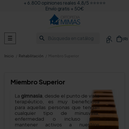
+ 6.800 opiniones reales 4,8/5 ⭐⭐⭐⭐⭐
Envío gratis + 50€
Navegación
search
☰
(0)

de
palanca
Inicio
Rehabilitación
Miembro Superior
Miembro Superior
La
gimnasia
, desde el punto de vista
terapéutico, es muy beneficiosa
para aquellas personas que tengan
cualquier tipo de minusvalía,
enfermedad o incluso para
mantener activos a nuestros