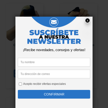
Cono para Mano
Almohadilla para Mano
39,90 €
41,00 €
¡EN OFERTA!