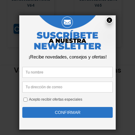
V64
V65
Consultar
Consultar
Valoraciones Ortopedia Mimas