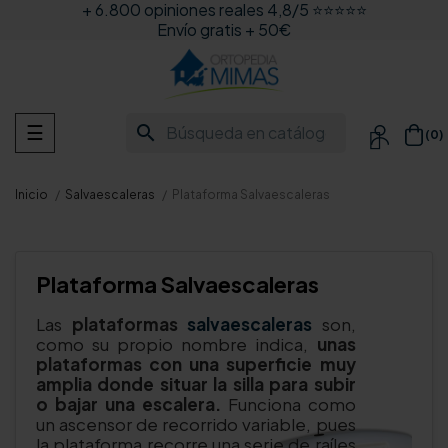
+ 6.800 opiniones reales 4,8/5 ⭐⭐⭐⭐⭐
Envío gratis + 50€
Navegación
search
☰
(0)

de
palanca
Inicio
Salvaescaleras
Plataforma Salvaescaleras
Plataforma Salvaescaleras
Las
plataformas
salvaescaleras
son,
como su propio nombre indica,
unas
plataformas con una superficie muy
amplia donde situar la silla para subir
o bajar una escalera.
Funciona como
un ascensor de recorrido variable, pues
la plataforma recorre una serie de raíles