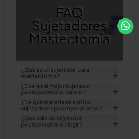
FAQ
Sujetadores
Mastectomía
¿Qué es un sujetador para
mastectomía?
¿Cuál es el mejor sujetador
postoperatorio para mí?
¿De qué materiales son los
sujetadores postoperatorios?
¿Qué talla de sujetador
postoperatorio elegir?