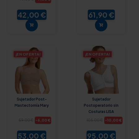
42,00 €
61,90 €
¡EN OFERTA!
¡EN OFERTA!
Sujetador Post-
Sujetador
Mastectomía Mary
Postoperatorio sin
Costuras LISA
-10,00 €
-6,00 €
59,00 €
105,00 €
53,00 €
95,00 €