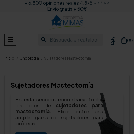
+ 6.800 opiniones reales 4,8/5 ⭐⭐⭐⭐⭐
Envío gratis + 50€
Navegación
search
☰
(0)

de
palanca
Inicio
Oncología
Sujetadores Mastectomía
Sujetadores Mastectomía
En esta sección encontrarás todos
los tipos de
sujetadores para
mastectomía.
Elige entre una
amplia gama de sujetadores para
prótesis.