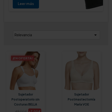
Leer más

Relevancia
¡EN OFERTA!
Sujetador
Sujetador
Postoperatorio sin
Postmastectomía
Costuras BELLA
María VOE
-7,00 €
49,00 €