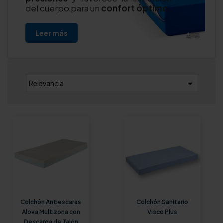
del cuerpo para un
confort óptimo
.
Leer más

Relevancia
Colchón Antiescaras
Colchón Sanitario
Alova Multizona con
Visco Plus
Descarga de Talón