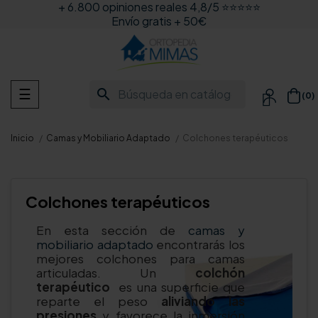
+ 6.800 opiniones reales 4,8/5 ⭐⭐⭐⭐⭐
Envío gratis + 50€
Navegación
search
☰
(0)

de
palanca
Inicio
Camas y Mobiliario Adaptado
Colchones terapéuticos
Colchones terapéuticos
En esta sección de
camas y
mobiliario adaptado
encontrarás los
mejores colchones para camas
articuladas. Un
colchón
terapéutico
es una superficie que
reparte el peso
aliviando las
presiones
y favorece la inmersión