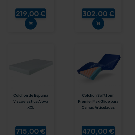
219,00 €
302,00 €
Colchón de Espuma
Colchón Softform
Viscoelástica Alova
Premier MaxiGlide para
XXL
Camas Articuladas
715,00 €
470,00 €