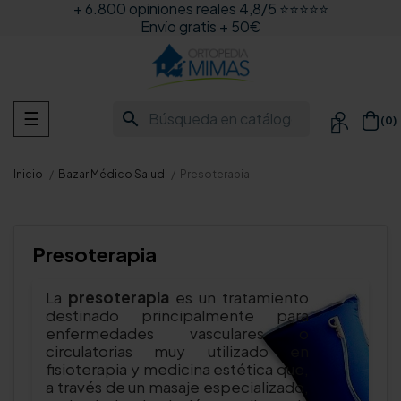
+ 6.800 opiniones reales 4,8/5 ⭐⭐⭐⭐⭐
Envío gratis + 50€
Navegación
search
☰
(0)

de
palanca
Inicio
Bazar Médico Salud
Presoterapia
Presoterapia
La
presoterapia
es un tratamiento
destinado principalmente para
enfermedades vasculares o
circulatorias muy utilizado en
fisioterapia y medicina estética que,
a través de un masaje especializado,