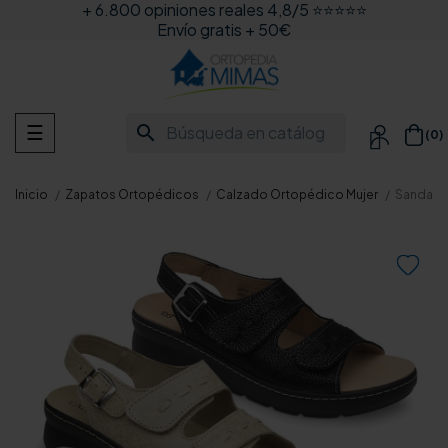
+ 6.800 opiniones reales 4,8/5 ⭐⭐⭐⭐⭐
Envío gratis + 50€
Navegación
search
☰
(0)

de
palanca
Inicio
Zapatos Ortopédicos
Calzado Ortopédico Mujer
Sandalia
