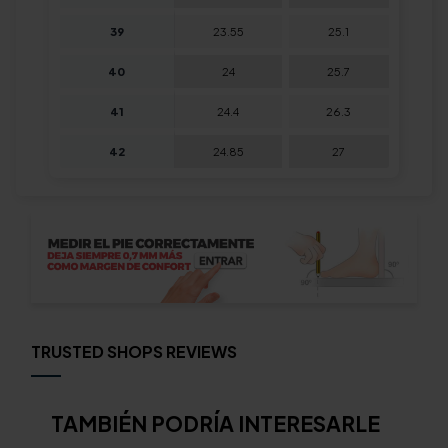
39
23.55
25.1
40
24
25.7
41
24.4
26.3
42
24.85
27
TRUSTED SHOPS REVIEWS
TAMBIÉN PODRÍA INTERESARLE