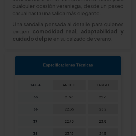
cualquier ocasión veraniega, desde un paseo
casual hasta una salida más elegante.
Una sandalia pensada al detalle para quienes
exigen
comodidad real, adaptabilidad y
cuidado del pie
en su calzado de verano.
Especificaciones Técnicas
TALLA
ANCHO
LARGO
35
21.95
22.6
36
22.35
23.2
37
22.75
23.8
38
23.15
24.5