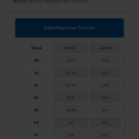
estilo
en su calzado de verano.
Especificaciones Técnicas
TALLA
ANCHO
LARGO
35
21.95
22.6
36
22.35
23.2
37
22.75
23.8
38
23.15
24.5
39
23.55
25.1
40
24
25.7
41
24.4
26.3