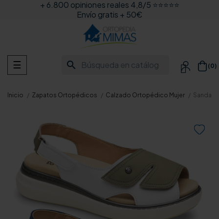
+ 6.800 opiniones reales 4,8/5 ⭐⭐⭐⭐⭐
Envío gratis + 50€
Navegación
search
☰
(0)

de
palanca
Inicio
Zapatos Ortopédicos
Calzado Ortopédico Mujer
Sandalia
