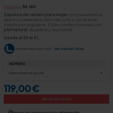
86.160
Referencia:
Zapatos de verano para mujer
con pala elástica,
apertura delantera, talón de cuña y cierre en el
tobillo con regulable. Están confeccionadas con
piel natural
, duradera y resistente.
Desde el 35 al 41.
Ver Guía de Tallas
¿No estás seguro de tu talla?
NÚMERO
119,00 €
Añadir al carrito
Seguro de compra gratuito
+ información