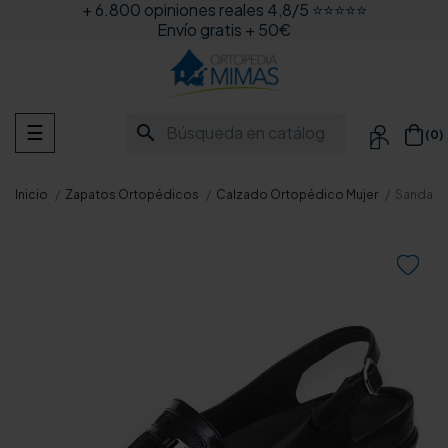
+ 6.800 opiniones reales 4,8/5 ⭐⭐⭐⭐⭐
Envío gratis + 50€
Navegación
search
☰
(0)

de
palanca
Inicio
Zapatos Ortopédicos
Calzado Ortopédico Mujer
Sandalia
