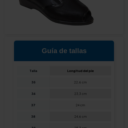
Guía de tallas
Talla
Longitud del pie
35
22,6 cm
36
23,3 cm
37
24 cm
38
24,6 cm
39
25,3 cm