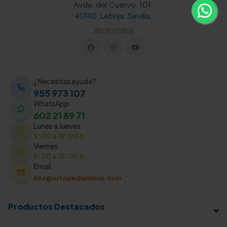
Avda. del Cuervo, 101.
41740, Lebrija. Sevilla.
Ver en mapa
¿Necesitas ayuda?
955 973 107
WhatsApp
602 21 89 71
Lunes a Jueves
9:00 a 19:00 h
Viernes
9:00 a 15:00 h
Email
info@ortopediamimas.com
Productos Destacados