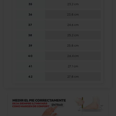
35
23,2 cm
36
23,8 cm
37
24,6 cm
38
25,2 cm
39
25,8 cm
40
26,4 cm
41
27,1 cm
42
27,8 cm