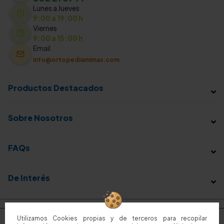
Lunes a Jueves
9:00 a 19:00 h
Viernes
9:00 a 15:00 h
Email
info@ortopediamimas.com
Productos Destacados
Sobre Nosotros
FAQs
De Interés
Utilizamos Cookies propias y de terceros para recopilar