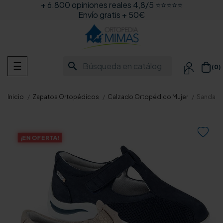
+ 6.800 opiniones reales 4,8/5 ⭐⭐⭐⭐⭐
Envío gratis + 50€
Navegación
search
☰
(0)

de
palanca
Inicio
Zapatos Ortopédicos
Calzado Ortopédico Mujer
Sandalia

¡EN OFERTA!