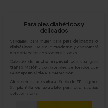
Para pies diabéticos y
delicados
Sandalias para mujer para
pies delicados o
diabéticos
. De estilo
moderno
y combinará
a la perfección con todos tus looks.
Calzado de
ancho especial
con una gran
transpiración
y con laterales perforados que
se
adaptan al pie
a la perfección.
Cierre mediante
velcro
. Suela de TPU ligero.
Su
plantilla es extraíble
para que puedas
colocar la tuya.