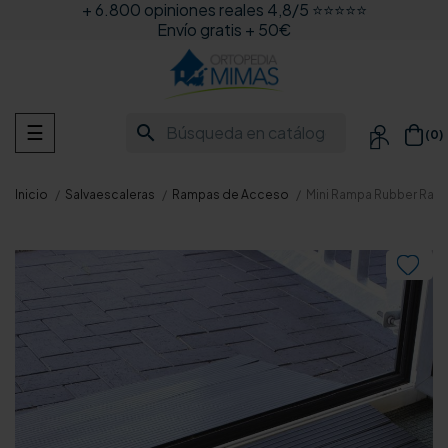
+ 6.800 opiniones reales 4,8/5 ⭐⭐⭐⭐⭐
Envío gratis + 50€
Navegación
search
☰
(0)

de
palanca
Inicio
Salvaescaleras
Rampas de Acceso
Mini Rampa Rubber Ram
