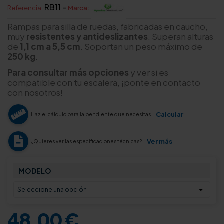
RB11 -
Referencia:
Marca:
Rampas para silla de ruedas, fabricadas en caucho,
muy
resistentes y antideslizantes
. Superan alturas
de
1,1 cm a 5,5 cm
. Soportan un peso máximo de
250 kg
.
Para consultar más opciones
y ver si es
compatible con tu escalera, ¡ponte en contacto
con nosotros!
Calcular
Haz el cálculo para la pendiente que necesitas
Ver más
¿Quieres ver las especificaciones técnicas?
MODELO
48,00 €