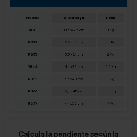
Modelo
Alto x largo
Peso
RB11
1,1 cm x 8 cm
1 Kg
RB22
2,2 x 16 cm
1.5 Kg
RB33
3,3 x 24 cm
2 Kg
RB44
4,4 x 32 cm
2.5 Kg
RB55
5,5 x 40 cm
3 Kg
RB66
6,6 x 48 cm
3.5 Kg
RB77
7,7 x 56 cm
4 Kg
Calcula la pendiente según la