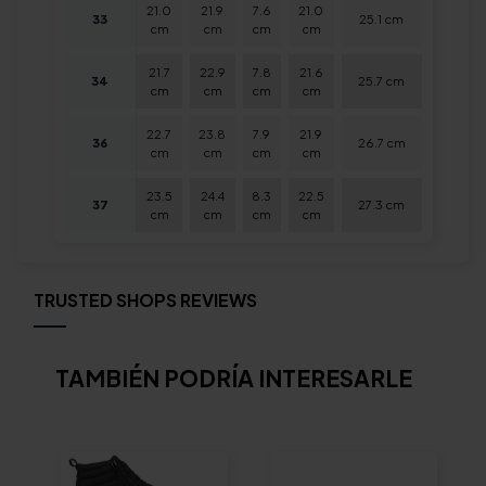
21.0
21.9
7.6
21.0
33
25.1 cm
cm
cm
cm
cm
21.7
22.9
7.8
21.6
34
25.7 cm
cm
cm
cm
cm
22.7
23.8
7.9
21.9
36
26.7 cm
cm
cm
cm
cm
23.5
24.4
8.3
22.5
37
27.3 cm
cm
cm
cm
cm
TRUSTED SHOPS REVIEWS
TAMBIÉN PODRÍA INTERESARLE