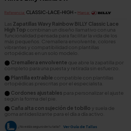
CLASSIC-LACE-HIGH -
Referencia:
Marca:
Las
Zapatillas Wavy Rainbow BILLY Classic Lace
High Top
combinan un diseño llamativo con una
funcionalidad pensada para facilitar la vida de los
más pequeños. Cremallera envolvente, colores
vibrantes y compatibilidad con plantillas
ortopédicas en un solo modelo.
⬤
Cremallera envolvente
que abre la zapatilla por
completo para una puesta y retirada sin esfuerzo.
⬤
Plantilla extraíble
compatible con plantillas
ortopédicas prescritas por el especialista.
⬤
Cordones ajustables
para personalizar el ajuste
según la forma del pie.
⬤
Caña alta con sujeción de tobillo
y suela de
goma antideslizante para el día a día activo.
Ver Guía de Tallas
¿No estás seguro de tu talla?