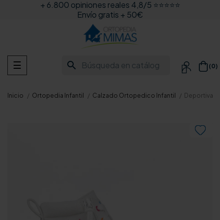
+ 6.800 opiniones reales 4,8/5 ⭐⭐⭐⭐⭐
Envío gratis + 50€
Navegación
search
☰
(0)

de
palanca
Inicio
Ortopedia Infantil
Calzado Ortopedico Infantil
Deportivas c
