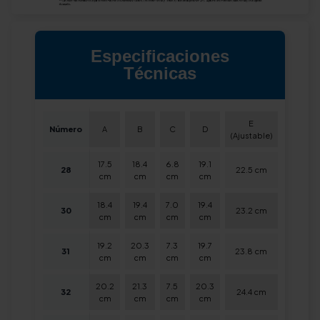
Especificaciones
Técnicas
E
Número
A
B
C
D
(Ajustable)
17.5
18.4
6.8
19.1
28
22.5 cm
cm
cm
cm
cm
18.4
19.4
7.0
19.4
30
23.2 cm
cm
cm
cm
cm
19.2
20.3
7.3
19.7
31
23.8 cm
cm
cm
cm
cm
20.2
21.3
7.5
20.3
32
24.4 cm
cm
cm
cm
cm