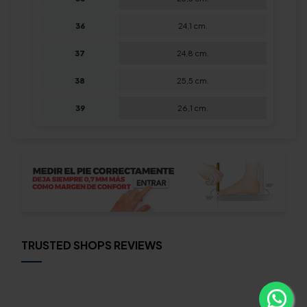
36
24,1 cm.
37
24,8 cm.
38
25,5 cm.
39
26,1 cm.
TRUSTED SHOPS REVIEWS