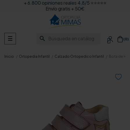
+ 6.800 opiniones reales 4,8/5 ⭐⭐⭐⭐⭐
Envío gratis + 50€
Navegación
search
☰
(0)

de
palanca
Inicio
Ortopedia Infantil
Calzado Ortopedico Infantil
Bota de Hor
