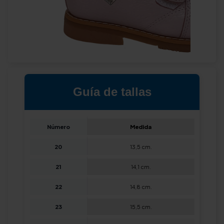
Guía de tallas
Número
Medida
20
13,5 cm.
21
14,1 cm.
22
14,8 cm.
23
15,5 cm.