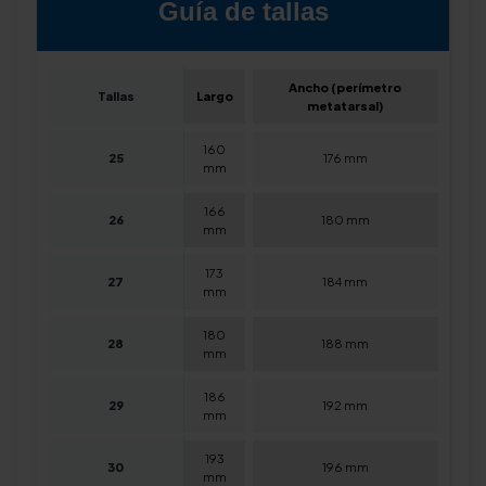
Guía de tallas
Ancho (perímetro
Tallas
Largo
metatarsal)
160
25
176 mm
mm
166
26
180 mm
mm
173
27
184 mm
mm
180
28
188 mm
mm
186
29
192 mm
mm
193
30
196 mm
mm