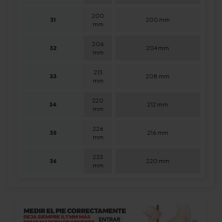
200
31
200 mm
mm
206
32
204 mm
mm
213
33
208 mm
mm
220
34
212 mm
mm
226
35
216 mm
mm
233
36
220 mm
mm