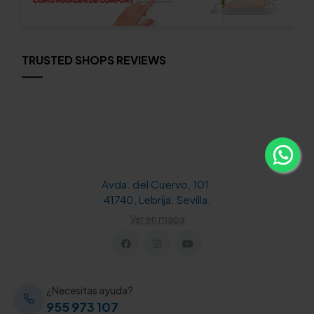
TRUSTED SHOPS REVIEWS
Avda. del Cuervo, 101.
41740, Lebrija. Sevilla.
Ver en mapa
¿Necesitas ayuda?
955 973 107