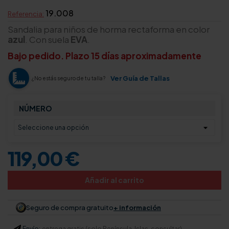
19.008
Referencia:
Sandalia para niños de horma rectaforma en color
azul
. Con suela
EVA
.
Bajo pedido. Plazo 15 días aproximadamente
Ver Guía de Tallas
¿No estás seguro de tu talla?
NÚMERO
119,00 €
Añadir al carrito
Seguro de compra gratuito
+ información
Envío:
entrega gratis (solo Península. Islas, consultar)