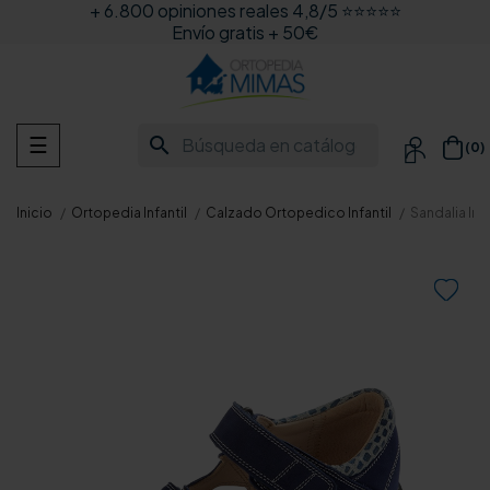
+ 6.800 opiniones reales 4,8/5 ⭐⭐⭐⭐⭐
Envío gratis + 50€
Navegación
search
☰
(0)

de
palanca
Inicio
Ortopedia Infantil
Calzado Ortopedico Infantil
Sandalia In
