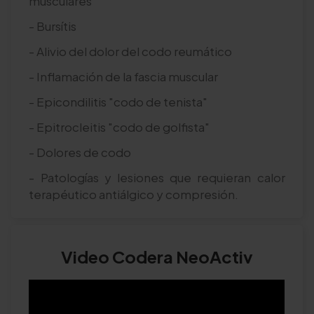
musculares
- Bursítis
- Alivio del dolor del codo reumático
- Inflamación de la fascia muscular
- Epicondilitis "codo de tenista"
- Epitrocleitis "codo de golfista"
- Dolores de codo
- Patologías y lesiones que requieran calor
terapéutico antiálgico y compresión.
Video Codera NeoActiv