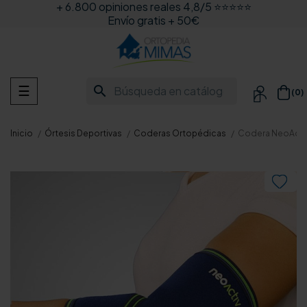
+ 6.800 opiniones reales 4,8/5 ⭐⭐⭐⭐⭐
Envío gratis + 50€
Navegación
search
☰
(0)

de
palanca
Inicio
Órtesis Deportivas
Coderas Ortopédicas
Codera NeoActi
