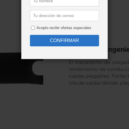
Ingenie
El mecanismo de plegado
rendimiento de conducció
ruedas plegables. Perfect
silla de ruedas híbrida: pl