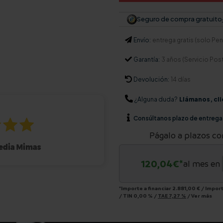
Seguro de compra gratuito
Envío:
entrega gratis (solo Pení
Garantía:
3 años (Servicio Pos
Devolución:
14 días
¿Alguna duda?
Llámanos, cli
Consúltanos
plazo de entrega
Págalo a plazos co
120,04
€*
al mes en
*Importe a financiar
2.881,00 €
/
Import
/
TIN
0,00 %
/
TAE
7,27 %
/
Ver más