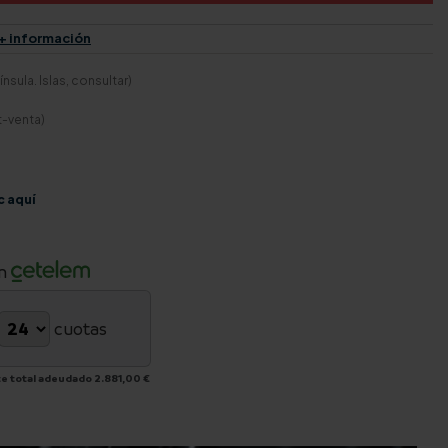
+ información
nsula. Islas, consultar)
t-venta)
c aquí
n
cuotas
e total adeudado
2.881,00 €