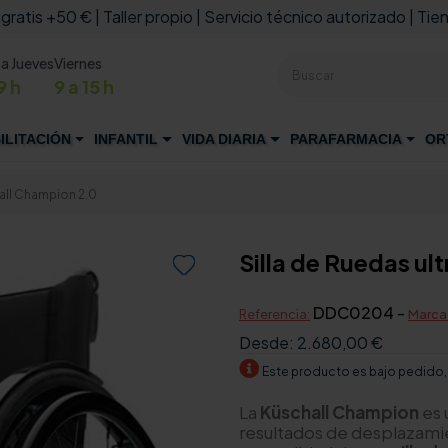
 gratis +50 € | Taller propio | Servicio técnico autorizado | Tien
 a Jueves
Viernes
9 h
9 a 15 h
ILITACIÓN
INFANTIL
VIDA DIARIA
PARAFARMACIA
OR
hall Champion 2.0
Silla de Ruedas ul

DDC0204 -
Referencia:
Marca
Desde:
2.680,00 €
Este producto es bajo pedido,
La
Küschall Champion
es 
resultados de desplazamien