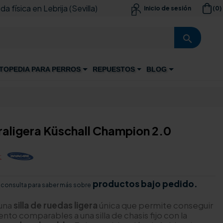
da física en Lebrija (Sevilla)
(0)
Inicio de sesión

search
TOPEDIA PARA PERROS
REPUESTOS
BLOG
traligera Küschall Champion 2.0
:
productos bajo pedido.
 consulta para saber más sobre
una
silla de ruedas ligera
única que permite conseguir
to comparables a una silla de chasis fijo con la