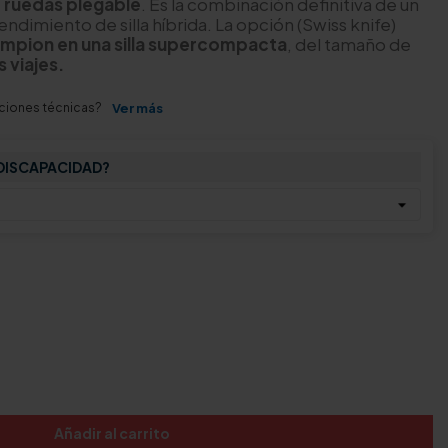
de ruedas plegable
. Es la combinación definitiva de un
endimiento de silla híbrida. La opción (Swiss knife)
ampion en una silla supercompacta
, del tamaño de
s viajes.
aciones técnicas?
Ver más
 DISCAPACIDAD?
Añadir al carrito