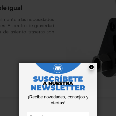
le igual
cilmente a las necesidades
stes. El centro de gravedad
s de asiento traseras son