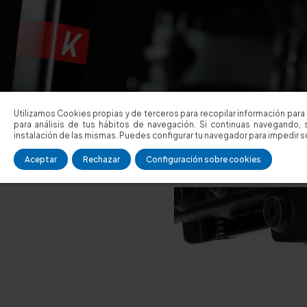
Utilizamos Cookies propias y de terceros para recopilar información para 
para análisis de tus hábitos de navegación. Si continuas navegando, 
instalación de las mismas. Puedes configurar tu navegador para impedir su
Aceptar
Rechazar
Configuración sobre cookies