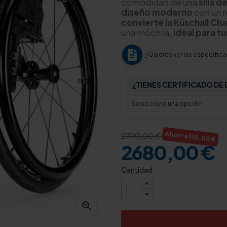
comodidad de una
silla 
diseño moderno
con un r
convierte la Küschall Ch
una mochila,
ideal para tu
¿Quieres ver las especific
¿TIENES CERTIFICADO DE
2790,00 €
Ahorra 110,00 €
2680,00 €
Cantidad
