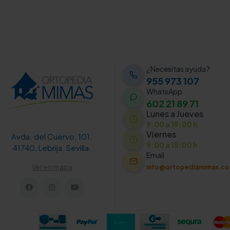
¿Necesitas ayuda?
955 973 107
WhatsApp
602 21 89 71
Lunes a Jueves
9:00 a 19:00 h
Viernes
Avda. del Cuervo, 101.
9:00 a 15:00 h
41740, Lebrija. Sevilla.
Email
Ver en mapa
info@ortopediamimas.c