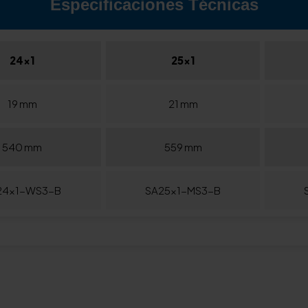
Especificaciones Técnicas
24x1
25x1
19 mm
21 mm
540 mm
559 mm
24x1-WS3-B
SA25x1-MS3-B