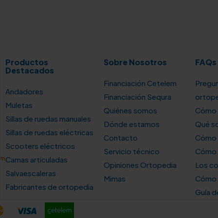
Productos
Sobre Nosotros
FAQs
Destacados
Financiación Cetelem
Pregun
Andadores
Financiación Sequra
ortop
Muletas
Quiénes somos
Cómo u
Sillas de ruedas manuales
Dónde estamos
Qué so
Sillas de ruedas eléctricas
Contacto
Cómo e
Scooters eléctricos
Servicio técnico
Cómo e
om
Camas articuladas
Opiniones Ortopedia
Los co
Salvaescaleras
Mimas
Cómo s
Fabricantes de ortopedia
Guía 