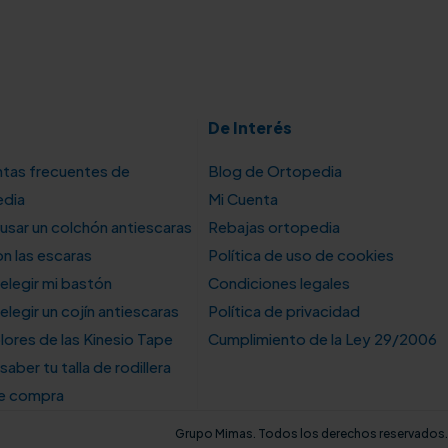
De Interés
tas frecuentes de
Blog de Ortopedia
edia
Mi Cuenta
sar un colchón antiescaras
Rebajas ortopedia
n las escaras
Política de uso de cookies
legir mi bastón
Condiciones legales
legir un cojín antiescaras
Política de privacidad
lores de las Kinesio Tape
Cumplimiento de la Ley 29/2006
aber tu talla de rodillera
de compra
Grupo Mimas. Todos los derechos reservados.