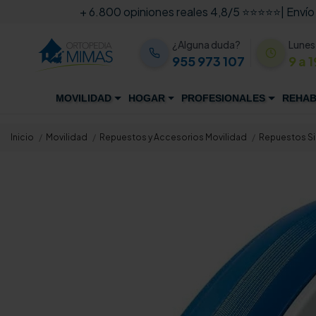
+ 6.800 opiniones reales 4,8/5 ⭐⭐⭐⭐⭐
| Envío
¿Alguna duda?
Lunes
955 973 107
9 a 1
MOVILIDAD
HOGAR
PROFESIONALES
REHAB
Inicio
Movilidad
Repuestos y Accesorios Movilidad
Repuestos Si