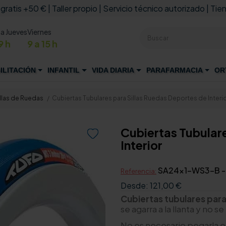
 gratis +50 € | Taller propio | Servicio técnico autorizado | Tien
 a Jueves
Viernes
9 h
9 a 15 h
ILITACIÓN
INFANTIL
VIDA DIARIA
PARAFARMACIA
OR
llas de Ruedas
Cubiertas Tubulares para Sillas Ruedas Deportes de Interi
Cubiertas Tubular

Interior
SA24x1-WS3-B 
Referencia:
Desde:
121,00 €
Cubiertas tubulares para
se agarra a la llanta y no 
No es necesario pegarla en 