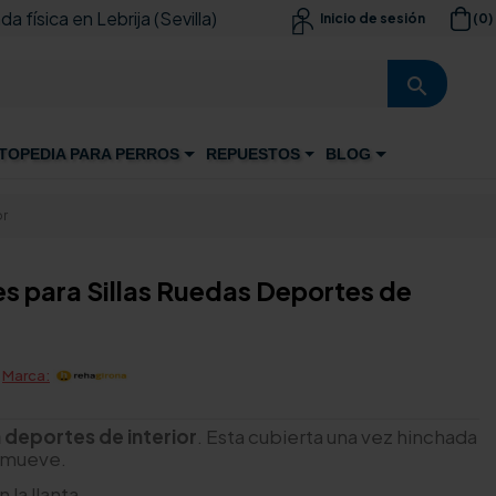
da física en Lebrija (Sevilla)
(0)
Inicio de sesión

search
TOPEDIA PARA PERROS
REPUESTOS
BLOG
or
es para Sillas Ruedas Deportes de
-
Marca:
 deportes de interior
. Esta cubierta una vez hinchada
se mueve.
la llanta.