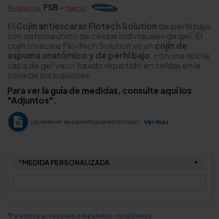
FSB -
Referencia:
Marca:
El
Cojín antiescaras Flotech Solution
de perfil bajo
con sistema único de celdas individuales de gel. El
cojín Invacare Flo-tech Solution es un
cojín de
espuma anatómico y de perfil bajo
, con una doble
capa de gel visco líquido repartido en celdas en la
zona de los ísquiones.
Para ver la guía de medidas, consulte aquí los
"Adjuntos".
Ver más
¿Quieres ver las especificaciones técnicas?
*
MEDIDA PERSONALIZADA
▼
*Para otros accesorios o repuestos, consúltanos.