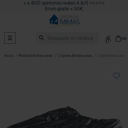
+ 6.800 opiniones reales 4,8/5 ⭐⭐⭐⭐⭐
Envío gratis + 50€
Navegación
search
☰
(0)

de
palanca
Inicio
Material Antiescaras
Cojines Antiescaras
Cojín Antiescaras
