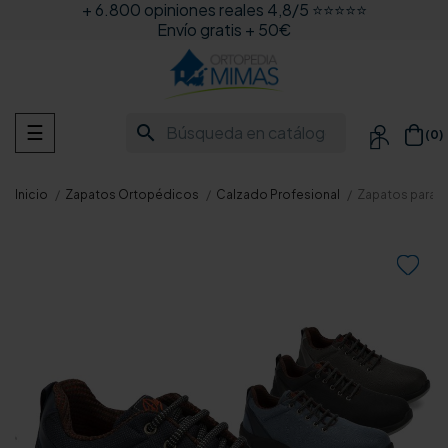
+ 6.800 opiniones reales 4,8/5 ⭐⭐⭐⭐⭐
Envío gratis + 50€
Navegación
search
☰
(0)

de
palanca
Inicio
Zapatos Ortopédicos
Calzado Profesional
Zapatos para T
