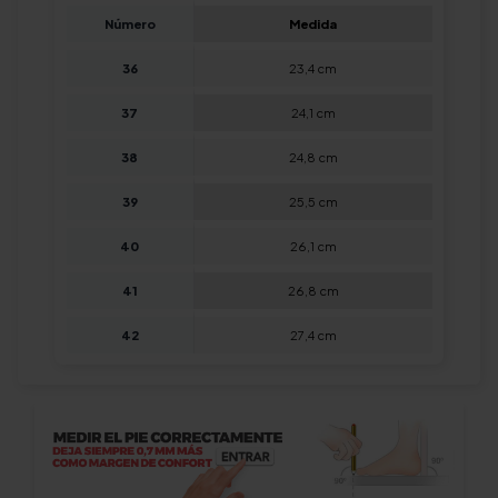
Número
Medida
36
23,4 cm
37
24,1 cm
38
24,8 cm
39
25,5 cm
40
26,1 cm
41
26,8 cm
42
27,4 cm