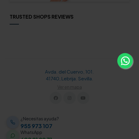
TRUSTED SHOPS REVIEWS
Avda. del Cuervo, 101.
41740, Lebrija. Sevilla.
Ver en mapa
¿Necesitas ayuda?
955 973 107
WhatsApp