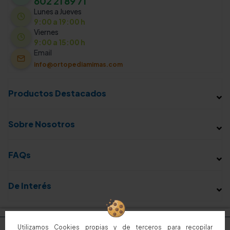
602 21 89 71
Lunes a Jueves
9:00 a 19:00 h
Viernes
9:00 a 15:00 h
Email
info@ortopediamimas.com
Productos Destacados
Sobre Nosotros
FAQs
De Interés
Utilizamos Cookies propias y de terceros para recopilar