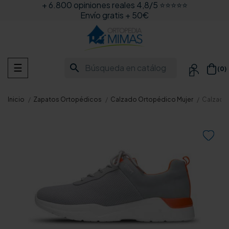
+ 6.800 opiniones reales 4,8/5 ⭐⭐⭐⭐⭐
Envío gratis + 50€
Navegación
search
☰
(0)

de
palanca
Inicio
Zapatos Ortopédicos
Calzado Ortopédico Mujer
Calzado
