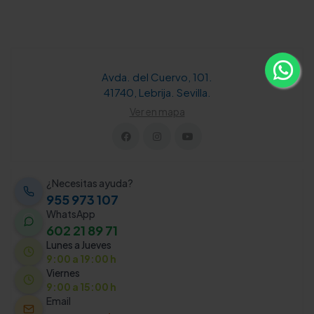
Avda. del Cuervo, 101.
41740, Lebrija. Sevilla.
Ver en mapa
¿Necesitas ayuda?
955 973 107
WhatsApp
602 21 89 71
Lunes a Jueves
9:00 a 19:00 h
Viernes
9:00 a 15:00 h
Email