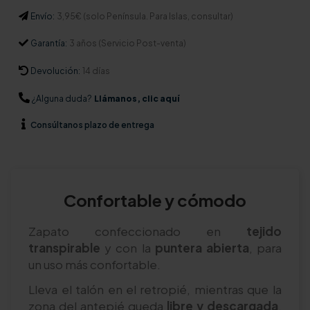
Envío:
3,95€ (solo Península. Para Islas, consultar)
Garantía:
3 años (Servicio Post-venta)
Devolución:
14 días
¿Alguna duda?
Llámanos, clic aquí
Consúltanos
plazo de entrega
Confortable y cómodo
Zapato confeccionado en
tejido
transpirable
y con la
puntera abierta
, para
un uso más confortable.
Lleva el talón en el retropié, mientras que la
zona del antepié queda
libre y descargada
.