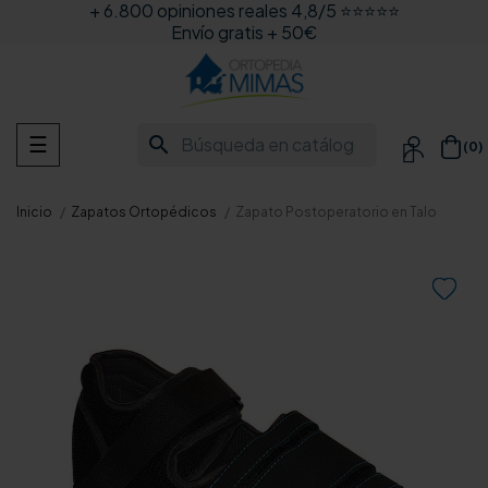
+ 6.800 opiniones reales 4,8/5 ⭐⭐⭐⭐⭐
Envío gratis + 50€
Navegación
search
☰
(0)

de
palanca
Inicio
Zapatos Ortopédicos
Zapato Postoperatorio en Talo
