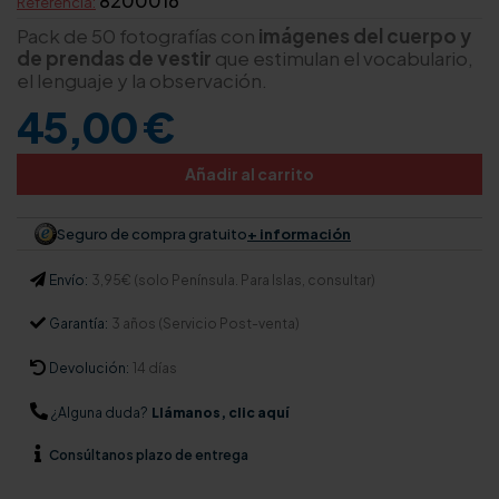
8200016
Referencia:
Pack de 50 fotografías con
imágenes del cuerpo y
de prendas de vestir
que estimulan el vocabulario,
el lenguaje y la observación.
45,00 €
Añadir al carrito
Seguro de compra gratuito
+ información
Envío:
3,95€ (solo Península. Para Islas, consultar)
Garantía:
3 años (Servicio Post-venta)
Devolución:
14 días
¿Alguna duda?
Llámanos, clic aquí
Consúltanos
plazo de entrega