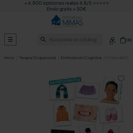
+ 6.800 opiniones reales 4,8/5 ⭐⭐⭐⭐⭐
Envío gratis + 50€
Navegación
search
☰
(0)

de
palanca
Inicio
Terapia Ocupacional
Estimulación Cognitiva
Fotos del Cuer
