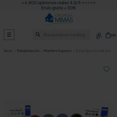
+ 6.800 opiniones reales 4,8/5 ⭐⭐⭐⭐⭐
Envío gratis + 50€
Navegación
search
☰
(0)

de
palanca
Inicio
Rehabilitación
Miembro Superior
Bolas Ejercicio de Gel
