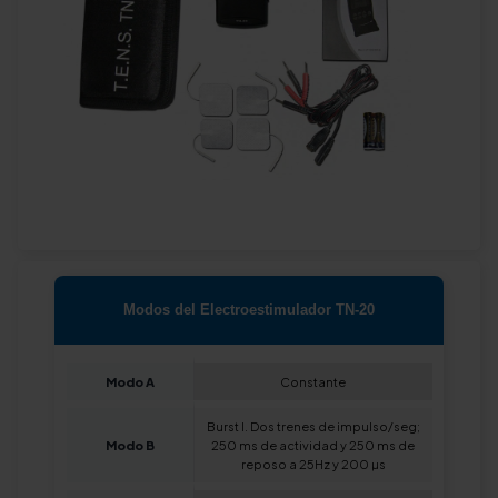
Modos del Electroestimulador TN-20
Modo A
Constante
Burst I. Dos trenes de impulso/seg;
Modo B
250 ms de actividad y 250 ms de
reposo a 25Hz y 200 µs