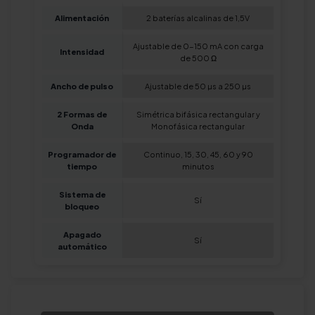
Alimentación
2 baterías alcalinas de 1,5V
Ajustable de 0-150 mA con carga
Intensidad
de 500 Ω
Ancho de pulso
Ajustable de 50 µs a 250 µs
2 Formas de
Simétrica bifásica rectangular y
Onda
Monofásica rectangular
Programador de
Continuo, 15, 30, 45, 60 y 90
tiempo
minutos
Sistema de
Sí
bloqueo
Apagado
Sí
automático