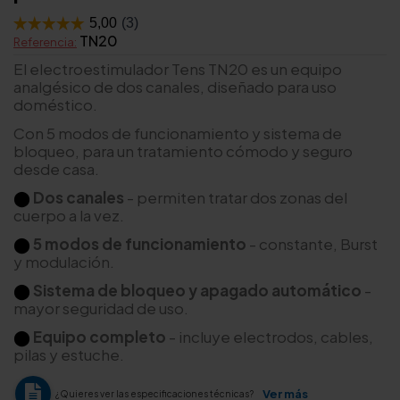
TN20
Referencia:
El electroestimulador Tens TN20 es un equipo
analgésico de dos canales, diseñado para uso
doméstico.
Con 5 modos de funcionamiento y sistema de
bloqueo, para un tratamiento cómodo y seguro
desde casa.
⬤
Dos canales
- permiten tratar dos zonas del
cuerpo a la vez.
⬤
5 modos de funcionamiento
- constante, Burst
y modulación.
⬤
Sistema de bloqueo y apagado automático
-
mayor seguridad de uso.
⬤
Equipo completo
- incluye electrodos, cables,
pilas y estuche.
Ver más
¿Quieres ver las especificaciones técnicas?