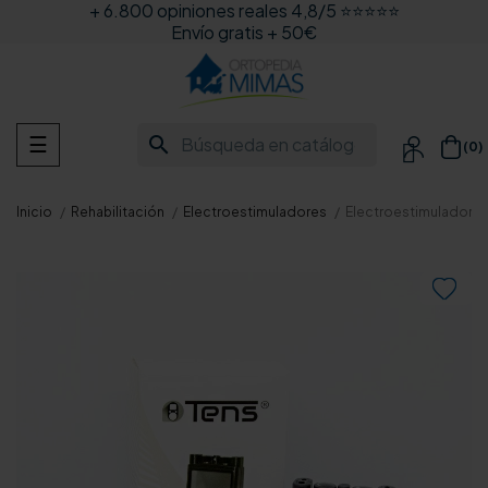
+ 6.800 opiniones reales 4,8/5 ⭐⭐⭐⭐⭐
Envío gratis + 50€
Navegación
search
☰
(0)

de
palanca
Inicio
Rehabilitación
Electroestimuladores
Electroestimulador d
