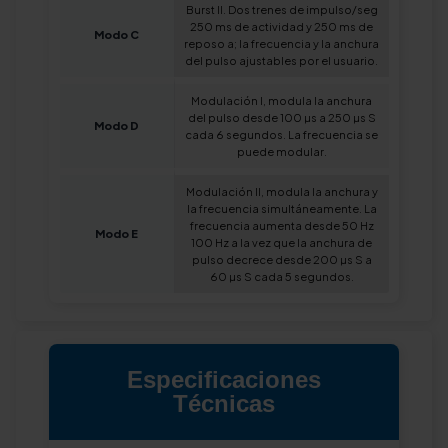
Burst II. Dos trenes de impulso/seg
250 ms de actividad y 250 ms de
Modo C
reposo a; la frecuencia y la anchura
del pulso ajustables por el usuario.
Modulación I, modula la anchura
del pulso desde 100 µs a 250 µs S
Modo D
cada 6 segundos. La frecuencia se
puede modular.
Modulación II, modula la anchura y
la frecuencia simultáneamente. La
frecuencia aumenta desde 50 Hz
Modo E
100 Hz a la vez que la anchura de
pulso decrece desde 200 µs S a
60 µs S cada 5 segundos.
Especificaciones
Técnicas