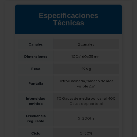
Especificaciones
Técnicas
Canales
2 canales
Dimensiones
100x160x35 mm
Peso
296 g
Retroiluminada, tamaño de área
Pantalla
visible 2,6″
Intensidad
70 Gauss de media por canal. 400
emitida
Gauss de pico total
Frecuencia
5-200Hz
regulable
Ciclo
5-50%