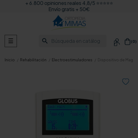
+ 6.800 opiniones reales 4,8/5 ⭐⭐⭐⭐⭐
Envío gratis + 50€
Navegación
search
☰
(0)

de
palanca
Inicio
Rehabilitación
Electroestimuladores
Dispositivo de Magne
