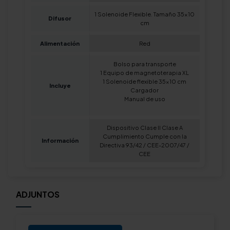
1 Solenoide Flexible. Tamaño 35x10
Difusor
cm
Alimentación
Red
Bolso para transporte
1 Equipo de magnetoterapia XL
1 Solenoide flexible 35x10 cm
Incluye
Cargador
Manual de uso
Dispositivo Clase II Clase A
Cumplimiento Cumple con la
Información
Directiva 93/42 / CEE-2007/47 /
CEE
ADJUNTOS