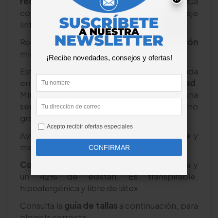
recuperación
. Su compresión dirigida actúa
como un catalizador, favoreciendo el linaje
linfático.
Reduce la
hinchazón y la inflamación
mientras acelera la curación.
Este soporte abdominal con espalda ayuda
en el
manejo del dolor y en la movilidad
.
Minimiza la incomodidad y consigue una
sensación de
bienestar.
Permite un retorno
gradual de las actividades diarias.
Ayuda a conseguir una
cicatriz más suave
y
menos visible.
Confeccionada
con un 58% de poliamida y
un 42% de elastán. Es transpirable,
hipoalergénica y libre de látex.
Consulta la
guía de tallas
a continuación, para
elegir la correcta.