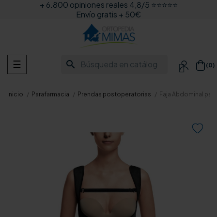
+ 6.800 opiniones reales 4,8/5 ⭐⭐⭐⭐⭐
Envío gratis + 50€
Navegación
search
☰
(0)

de
palanca
Inicio
Parafarmacia
Prendas postoperatorias
Faja Abdominal par
