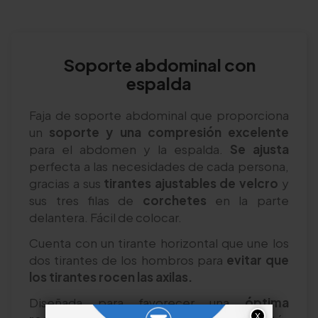
Soporte abdominal con
espalda
Faja de soporte abdominal que proporciona
un
soporte y una compresión excelente
para el abdomen y la espalda.
Se ajusta
perfecta a las necesidades de cada persona,
gracias a sus
tirantes ajustables de velcro
y
sus tres filas de
corchetes
en la parte
delantera. Fácil de colocar.
Cuenta con un tirante horizontal que une los
dos tirantes de los hombros para
evitar que
los tirantes rocen las axilas.
Diseñada para favorecer una
óptima