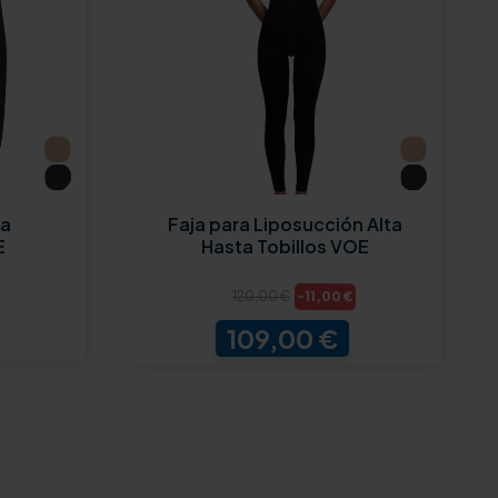
ra
Faja para Liposucción Alta
E
Hasta Tobillos VOE
-11,00 €
120,00 €
109,00 €