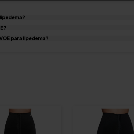
 lipedema?
OE?
y VOE para lipedema?