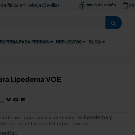
da física en Lebrija (Sevilla)
(0)
Inicio de sesión

search
TOPEDIA PARA PERROS
REPUESTOS
BLOG
ara Lipedema VOE
a:
 indicado para postoperatorios de
lipedema y
eras, cartucheras y lifting de muslos.
enital.