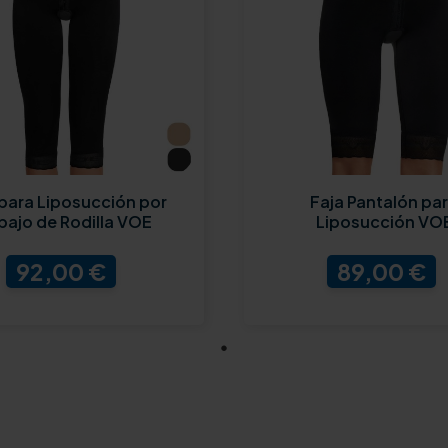
 para Liposucción por
Faja Pantalón pa
bajo de Rodilla VOE
Liposucción VO
92,00 €
89,00 €