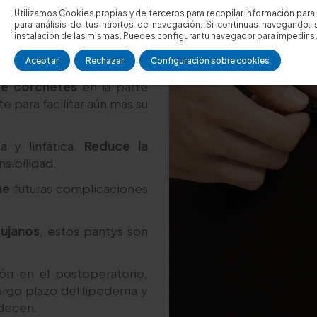
Utilizamos Cookies propias y de terceros para recopilar información para 
para análisis de tus hábitos de navegación. Si continuas navegando, 
instalación de las mismas. Puedes configurar tu navegador para impedir su
s
Aceptar
Rechazar
Configuración sobre cookies
 de corchetes
en la parte
e para facilitar aún más su
a y linfática.
Reduce la
nsibilidad.
ne
futuras complicaciones
rujanos
, estos pantys son
ón en el postoperatorio,
largo plazo del lipedema y
adecen.