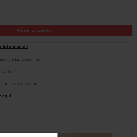
Añadir al carrito
+ información
nsula. Islas, consultar)
t-venta)
o admite devoluciones
c aquí