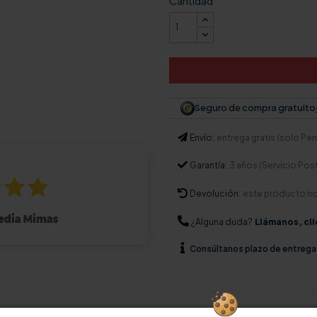
Cantidad
Seguro de compra gratuito
Envío:
entrega gratis (solo Pení
Garantía:
3 años (Servicio Pos
Devolución:
este producto n
¿Alguna duda?
Llámanos, cli
Consúltanos
plazo de entrega