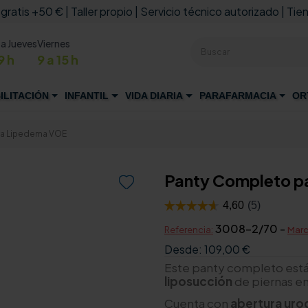
 gratis +50 € | Taller propio | Servicio técnico autorizado | Tien
 a Jueves
Viernes
9 h
9 a 15 h
ILITACIÓN
INFANTIL
VIDA DIARIA
PARAFARMACIA
OR
ra Lipedema VOE
Panty Completo p

3008-2/70 -
Referencia:
Marc
Desde:
109,00 €
Este panty completo está
liposucción
de piernas ent
Cuenta con
abertura urog