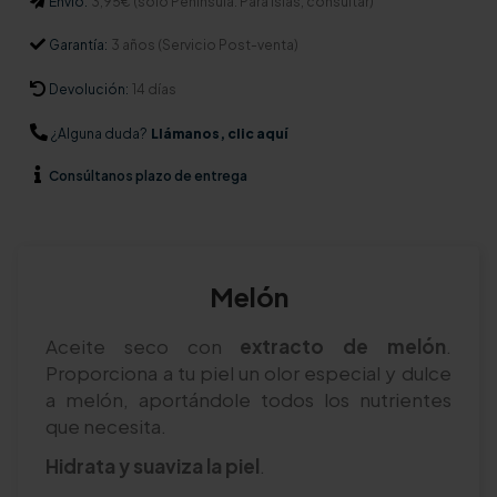
Envío:
3,95€ (solo Península. Para Islas, consultar)
Garantía:
3 años (Servicio Post-venta)
Devolución:
14 días
¿Alguna duda?
Llámanos, clic aquí
Consúltanos
plazo de entrega
Melón
Aceite seco con
extracto de melón
.
Proporciona a tu piel un olor especial y dulce
a melón, aportándole todos los nutrientes
que necesita.
Hidrata y suaviza la piel
.