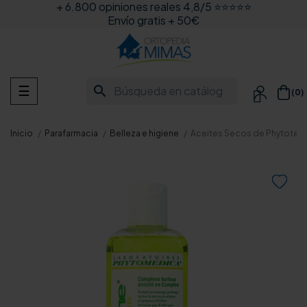
+ 6.800 opiniones reales 4,8/5 ⭐⭐⭐⭐⭐
Envío gratis + 50€
Navegación
search
☰
(0)

de
palanca
Inicio
Parafarmacia
Belleza e higiene
Aceites Secos de Phytotec
