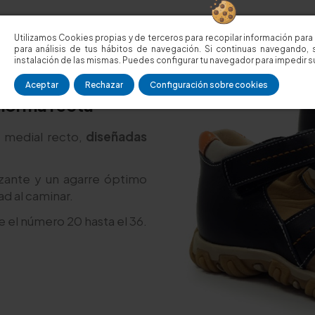
Utilizamos Cookies propias y de terceros para recopilar información para 
para análisis de tus hábitos de navegación. Si continuas navegando, 
instalación de las mismas. Puedes configurar tu navegador para impedir su
Aceptar
Rechazar
Configuración sobre cookies
 horma recta
 medial recto,
diseñadas
lizante y un agarre óptimo
d al caminar.
e el número 20 hasta el 36.