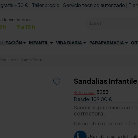
 gratis +50 € | Taller propio | Servicio técnico autorizado | Tien
 a Jueves
Viernes
9 h
9 a 15 h
ILITACIÓN
INFANTIL
VIDA DIARIA
PARAFARMACIA
OR
nfantiles de Horma Recta
Sandalias Infantil

5253
Referencia:
Desde:
109,00 €
Sandalias para niños con 
correctora.
Disponible desde el númer
¿No estás seguro de tu tall