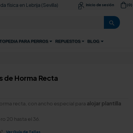
da física en Lebrija (Sevilla)
(0)
Inicio de sesión

search
TOPEDIA PARA PERROS
REPUESTOS
BLOG
es de Horma Recta
horma recta, con ancho especial para
alojar plantilla
o 20 hasta el 36.
a?
Ver Guía de Tallas