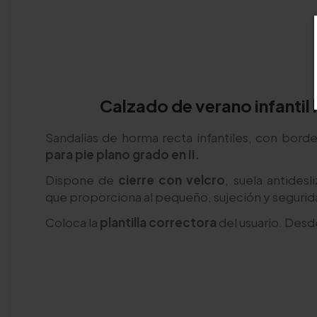
Calzado de verano infantil
Sandalias de horma recta infantiles, con borde
para pie plano grado en II.
Dispone de
cierre con velcro
, suela antides
que proporciona al pequeño, sujeción y segurida
Coloca la
plantilla correctora
del usuario. Desd