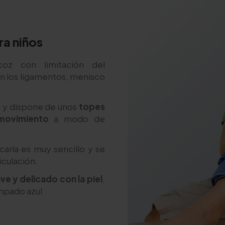
ra niños
oz con limitación del
n los ligamentos, menisco
lla y dispone de unos
topes
 movimiento
a modo de
ocarla es muy sencillo y se
iculación.
ve y delicado con la piel
,
ampado azul