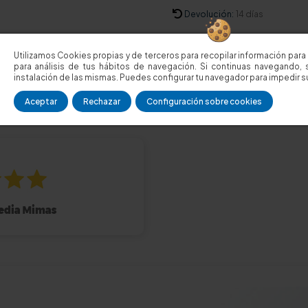
Devolución:
14 días
¿Alguna duda?
Llámanos, cli
Utilizamos Cookies propias y de terceros para recopilar información para 
para análisis de tus hábitos de navegación. Si continuas navegando, 
Consúltanos
plazo de entrega
instalación de las mismas. Puedes configurar tu navegador para impedir su
Aceptar
Rechazar
Configuración sobre cookies