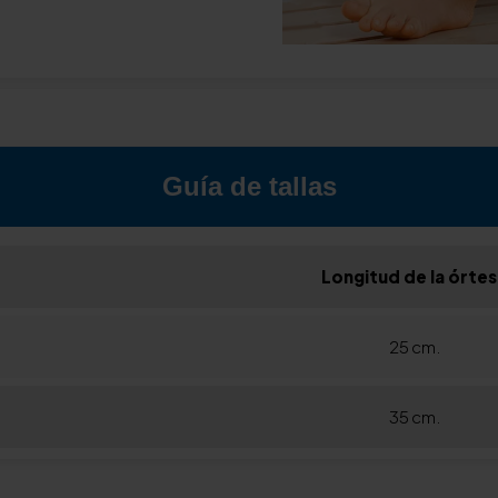
Guía de tallas
Longitud de la órtes
25 cm.
35 cm.