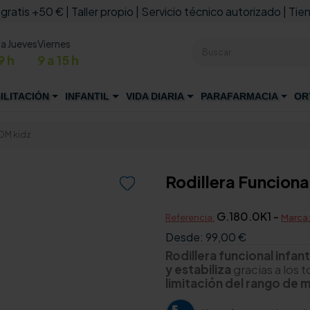
 gratis +50 € | Taller propio | Servicio técnico autorizado | Tien
 a Jueves
Viernes
9 h
9 a 15 h
ILITACIÓN
INFANTIL
VIDA DIARIA
PARAFARMACIA
OR
ROM kidz
Rodillera Funciona

G.180.0K1 -
Referencia:
Marca
Desde:
99,00 €
Rodillera funcional infant
y estabiliza
gracias a los 
limitación del rango de