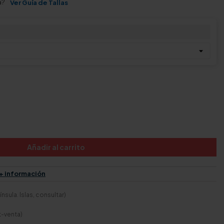
a?
Ver Guía de Tallas
Añadir al carrito
+ información
nsula. Islas, consultar)
t-venta)