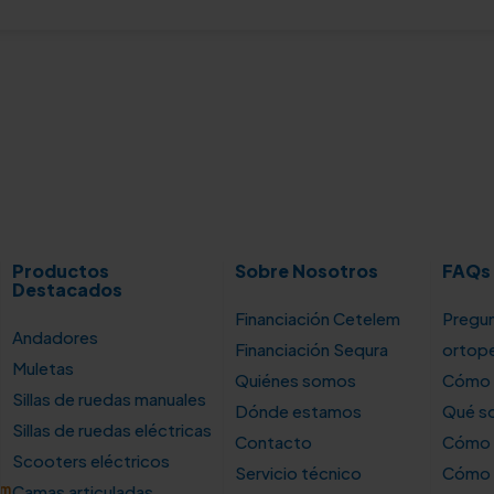
Productos
Sobre Nosotros
FAQs
Destacados
Financiación Cetelem
Pregun
Andadores
Financiación Sequra
ortop
Muletas
Quiénes somos
Cómo u
Sillas de ruedas manuales
Dónde estamos
Qué so
Sillas de ruedas eléctricas
Contacto
Cómo e
Scooters eléctricos
Servicio técnico
Cómo e
om
Camas articuladas