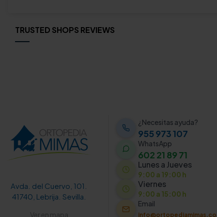
TRUSTED SHOPS REVIEWS
¿Necesitas ayuda?
955 973 107
WhatsApp
602 21 89 71
Lunes a Jueves
9:00 a 19:00 h
Viernes
Avda. del Cuervo, 101.
9:00 a 15:00 h
41740, Lebrija. Sevilla.
Email
Ver en mapa
info@ortopediamimas.c