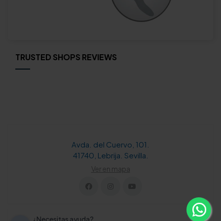
TRUSTED SHOPS REVIEWS
Avda. del Cuervo, 101.
41740, Lebrija. Sevilla.
Ver en mapa
¿Necesitas ayuda?