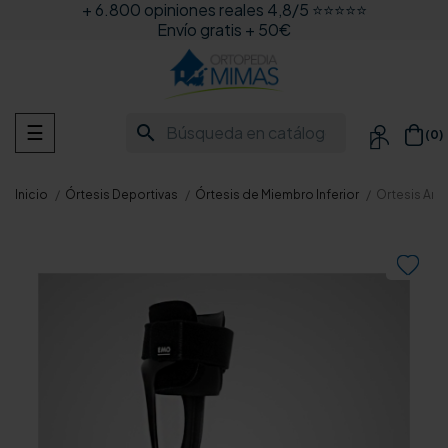
+ 6.800 opiniones reales 4,8/5 ⭐⭐⭐⭐⭐
Envío gratis + 50€
Navegación
search
☰
(0)

de
palanca
Inicio
Órtesis Deportivas
Órtesis de Miembro Inferior
Ortesis Ant
