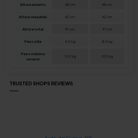
Altura asiento
48 cm
48 cm
Altura respaldo
42 cm
42 cm
Altura total
91 cm
91 cm
Peso silla
8,5 kg
8,5 kg
Peso máximo
100 kg
100 kg
usuario
TRUSTED SHOPS REVIEWS
Avda. del Cuervo, 101.