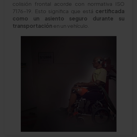
colisión frontal acorde con normativa ISO
7176-19. Esto significa que está
certificada
como un asiento seguro durante su
transportación
en un vehículo.