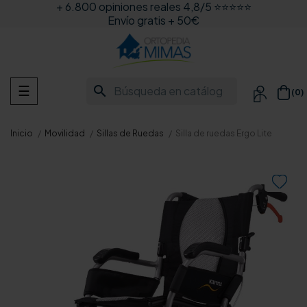
+ 6.800 opiniones reales 4,8/5 ⭐⭐⭐⭐⭐
Envío gratis + 50€
Navegación
search
☰
(0)

de
palanca
Inicio
Movilidad
Sillas de Ruedas
Silla de ruedas Ergo Lite
