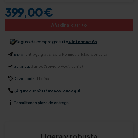
399,00 €
Añadir al carrito
Seguro de compra gratuito
+ información
Envío:
entrega gratis (solo Península. Islas, consultar)
Garantía:
3 años (Servicio Post-venta)
Devolución:
14 días
¿Alguna duda?
Llámanos, clic aquí
Consúltanos
plazo de entrega
Ligera y robusta