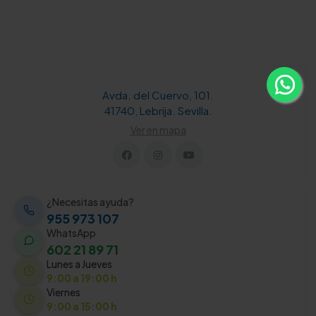
Avda. del Cuervo, 101.
41740, Lebrija. Sevilla.
Ver en mapa
¿Necesitas ayuda?
955 973 107
WhatsApp
602 21 89 71
Lunes a Jueves
9:00 a 19:00 h
Viernes
9:00 a 15:00 h