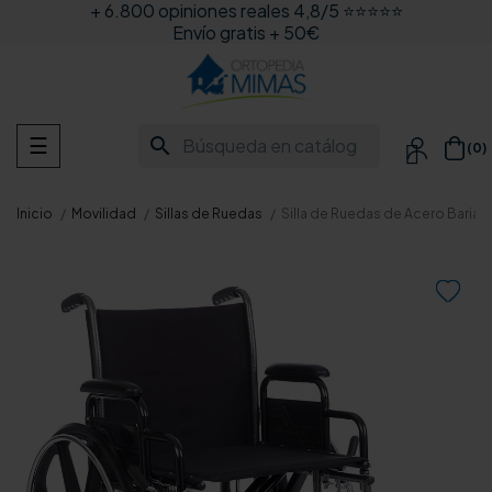
+ 6.800 opiniones reales 4,8/5 ⭐⭐⭐⭐⭐
Envío gratis + 50€
Navegación
search
☰
(0)

de
palanca
Inicio
Movilidad
Sillas de Ruedas
Silla de Ruedas de Acero Bariátr
