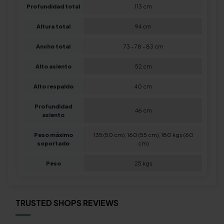
Profundidad total
113 cm
Altura total
94 cm
Ancho total
73 - 78 - 83 cm
Alto asiento
52 cm
Alto respaldo
40 cm
Profundidad
46 cm
asiento
Peso máximo
135 (50 cm), 160 (55 cm), 180 kgs (60
soportado
cm)
Peso
25 kgs
TRUSTED SHOPS REVIEWS