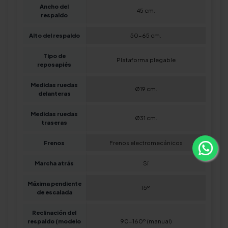
Ancho del
45 cm.
respaldo
Alto del respaldo
50-65 cm.
Tipo de
Plataforma plegable
reposapiés
Medidas ruedas
Ø19 cm.
delanteras
Medidas ruedas
Ø31 cm.
traseras
Frenos
Frenos electromecánicos
Marcha atrás
Sí
Máxima pendiente
15º
de escalada
Reclinación del
respaldo (modelo
90-160º (manual)