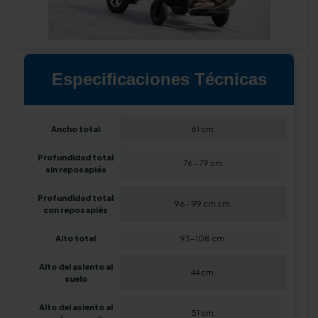
Especificaciones Técnicas
Ancho total
61 cm.
Profundidad total
76 - 79 cm
sin reposapiés
Profundidad total
96 - 99 cm cm.
con reposapiés
Alto total
93-108 cm.
Alto del asiento al
44 cm.
suelo
Alto del asiento al
51 cm.