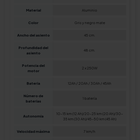
Material
Aluminio
Color
Gris y negro mate
Ancho del asiento
45 cm.
Profundidad del
48 cm.
asiento
Potencia del
2 x 250W
motor
Batería
12Ah / 20Ah / 30Ah / 45Ah
Número de
1 batería
baterías
10-15 km (12 Ah)/20-25 km (20 Ah)/30-
Autonomía
35 km (30 Ah)/45-50 km (45 Ah)
Velocidad máxima
7 km/h