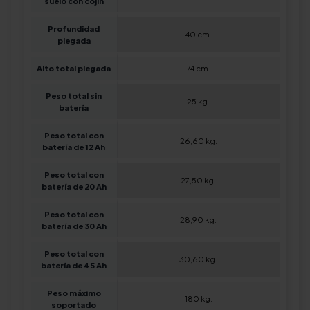
suelo con cojín
Profundidad
40 cm.
plegada
Alto total plegada
74 cm.
Peso total sin
25 kg.
batería
Peso total con
26,60 kg.
batería de 12 Ah
Peso total con
27,50 kg.
batería de 20 Ah
Peso total con
28,90 kg.
batería de 30 Ah
Peso total con
30,60 kg.
batería de 45 Ah
Peso máximo
180 kg.
soportado