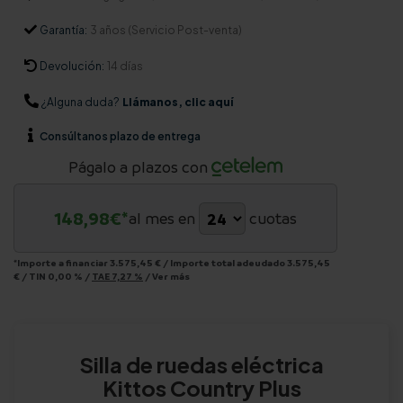
Garantía:
3 años (Servicio Post-venta)
Devolución:
14 días
¿Alguna duda?
Llámanos, clic aquí
Consúltanos
plazo de entrega
Págalo a plazos con
148,98
€*
al mes en
cuotas
*Importe a financiar
3.575,45 €
/
Importe total adeudado
3.575,45
€
/
TIN
0,00 %
/
TAE
7,27 %
/
Ver más
Silla de ruedas eléctrica
Kittos Country Plus