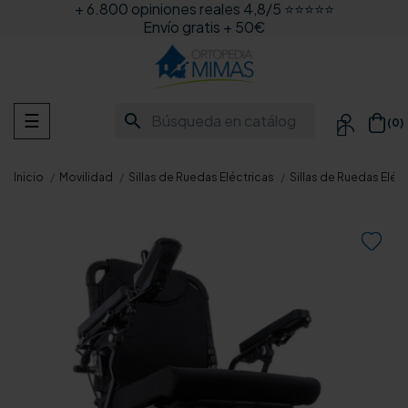
+ 6.800 opiniones reales 4,8/5 ⭐⭐⭐⭐⭐
Envío gratis + 50€
Navegación
search
☰
(0)

de
palanca
Inicio
Movilidad
Sillas de Ruedas Eléctricas
Sillas de Ruedas Eléc
