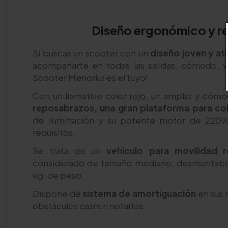
Diseño ergonómico y re
Si buscas un scooter con un
diseño joven y at
acompañarte en todas las salidas, cómodo, ve
Scooter Menorka es el tuyo!
Con un llamativo color rojo, un amplio y cóm
reposabrazos, una gran plataforma para col
de iluminación y su potente motor de 220W
requisitos.
Se trata de un
vehículo para movilidad 
considerado de tamaño mediano, desmontable
kg. de peso.
Dispone de
sistema de amortiguación
en sus 
obstáculos casi sin notarlos.