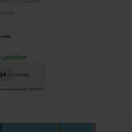
nsula. Islas, consultar)
t-venta)
c aquí
n
cuotas
e total adeudado
1.898,45 €