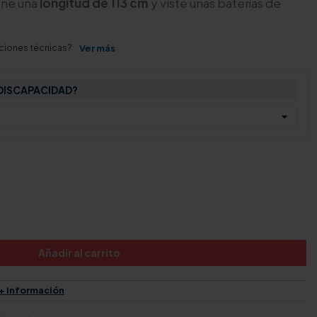
ene una
longitud de 113 cm
y viste unas baterías de
aciones técnicas?
Ver más
 DISCAPACIDAD?
Añadir al carrito
+ información