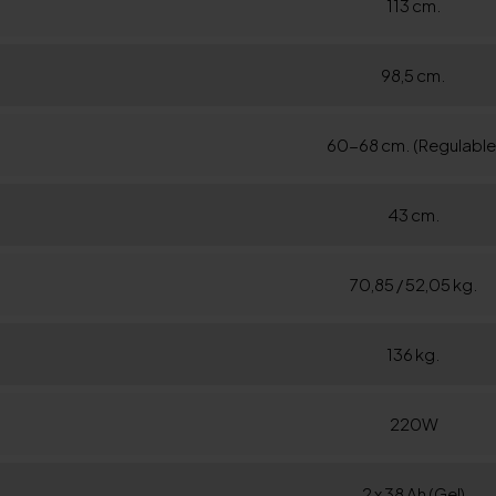
113 cm.
98,5 cm.
60-68 cm. (Regulable
43 cm.
70,85 / 52,05 kg.
136 kg.
220W
2 x 38 Ah (Gel)