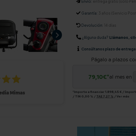
Envío:
entrega gratis (solo Pení
Garantía:
3 años (Servicio Pos
Devolución:
14 días
¿Alguna duda?
Llámanos, cli
Consúltanos
plazo de entrega
Págalo a plazos co
79,10
€*
al mes en
*Importe a financiar
1.898,45 €
/
Import
/
TIN
0,00 %
/
TAE
7,27 %
/
Ver más