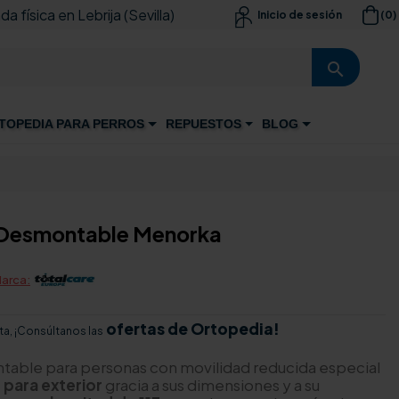
da física en Lebrija (Sevilla)
(0)
Inicio de sesión

search
TOPEDIA PARA PERROS
REPUESTOS
BLOG
o Desmontable Menorka
arca:
ofertas de Ortopedia!
ta, ¡Consúltanos las
table para personas con movilidad reducida especial
 para exterior
gracia a sus dimensiones y a su