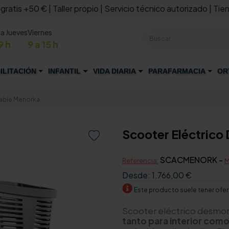
 gratis +50 € | Taller propio | Servicio técnico autorizado | Tien
 a Jueves
Viernes
9 h
9 a 15 h
ILITACIÓN
INFANTIL
VIDA DIARIA
PARAFARMACIA
OR
able Menorka
Scooter Eléctric

SCACMENORK -
Referencia:
M
Desde:
1.766,00 €
Este producto suele tener ofer
Scooter eléctrico desmon
tanto para interior como