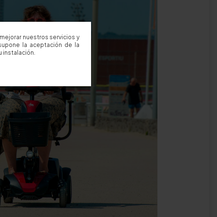
mejorar nuestros servicios y
supone la aceptación de la
 instalación.