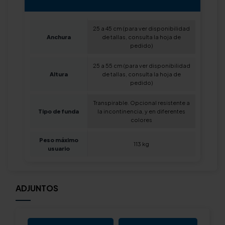
25 a 45 cm (para ver disponibilidad
Anchura
de tallas, consulta la hoja de
pedido)
25 a 55 cm (para ver disponibilidad
Altura
de tallas, consulta la hoja de
pedido)
Transpirable. Opcional resistente a
Tipo de funda
la incontinencia, y en diferentes
colores
Peso máximo
113 kg
usuario
ADJUNTOS