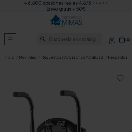
+ 6.800 opiniones reales 4,8/5 ⭐⭐⭐⭐⭐
Envío gratis + 50€
Navegación
search
☰
(0)

de
palanca
Inicio
Movilidad
Repuestos y Accesorios Movilidad
Respaldos par
