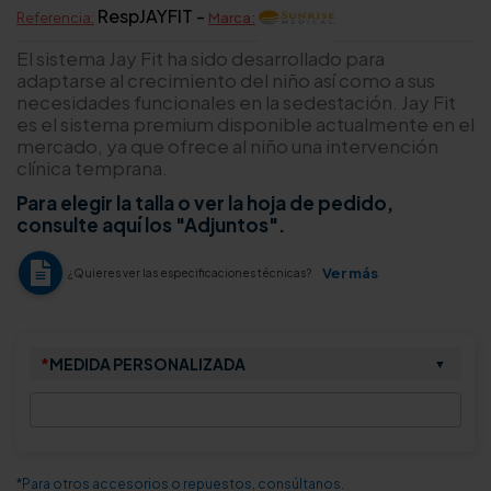
RespJAYFIT -
Referencia:
Marca:
El sistema Jay Fit ha sido desarrollado para
adaptarse al crecimiento del niño así como a sus
necesidades funcionales en la sedestación. Jay Fit
es el sistema premium disponible actualmente en el
mercado, ya que ofrece al niño una intervención
clínica temprana.
Para elegir la talla o ver la hoja de pedido,
consulte aquí los "Adjuntos".
Ver más
¿Quieres ver las especificaciones técnicas?
*
MEDIDA PERSONALIZADA
▼
*Para otros accesorios o repuestos, consúltanos.