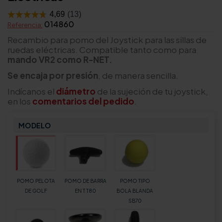
014860
Referencia:
Recambio para pomo del Joystick para las sillas de
ruedas eléctricas. Compatible tanto como para
mando VR2 como R-NET.
Se encaja por presión
, de manera sencilla.
Indícanos el
diámetro
de la sujeción de tu joystick,
en los
comentarios del pedido
.
MODELO
POMO PELOTA
POMO DE BARRA
POMO TIPO
DE GOLF
EN T T80
BOLA BLANDA
SB70