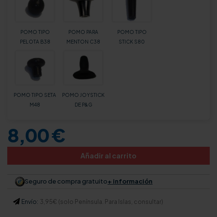
POMO TIPO
POMO PARA
POMO TIPO
PELOTA B38
MENTON C38
STICK S80
POMO TIPO SETA
POMO JOYSTICK
M48
DE P&G
8,00 €
Añadir al carrito
Seguro de compra gratuito
+ información
Envío:
3,95€ (solo Península. Para Islas, consultar)