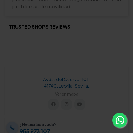
problemas de movilidad.
TRUSTED SHOPS REVIEWS
Avda. del Cuervo, 101.
41740, Lebrija. Sevilla.
Ver en mapa
¿Necesitas ayuda?
955 973 107