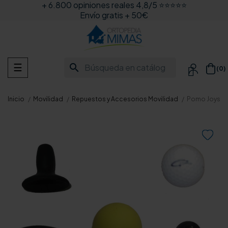
+ 6.800 opiniones reales 4,8/5 ⭐⭐⭐⭐⭐
Envío gratis + 50€
Navegación
search
☰
(0)

de
palanca
Inicio
Movilidad
Repuestos y Accesorios Movilidad
Pomo Joystick
