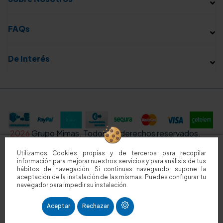
FAQs
De Interés
2026
Grupo Mimas. Todos los derechos reservados.
Utilizamos Cookies propias y de terceros para recopilar
información para mejorar nuestros servicios y para análisis de tus
Sitio protegido por reCAPTCHA.
Privacidad
-
Términos
hábitos de navegación. Si continuas navegando, supone la
aceptación de la instalación de las mismas. Puedes configurar tu
navegador para impedir su instalación.
Aceptar
Rechazar