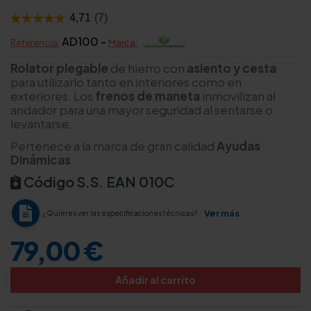
AD100 -
Referencia:
Marca:
Rolator plegable
de hierro con
asiento y cesta
para utilizarlo tanto en interiores como en
exteriores. Los
frenos de maneta
inmovilizan al
andador para una mayor seguridad al sentarse o
levantarse.
Pertenece a la marca de gran calidad
Ayudas
Dinámicas
.
Código S.S. EAN 010C
Ver más
¿Quieres ver las especificaciones técnicas?
79,00 €
Añadir al carrito