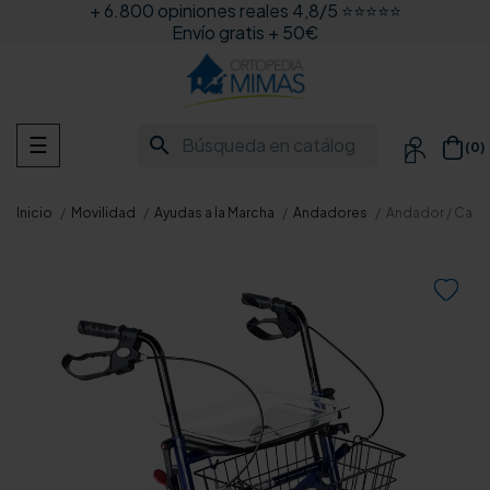
+ 6.800 opiniones reales 4,8/5 ⭐⭐⭐⭐⭐
Envío gratis + 50€
Navegación
search
☰
(0)

de
palanca
Inicio
Movilidad
Ayudas a la Marcha
Andadores
Andador / Cami
