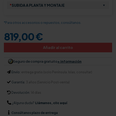
*
SUBIDA A PLANTA Y MONTAJE
▼
*Para otros accesorios o repuestos, consúltanos.
819,00 €
Añadir al carrito
Seguro de compra gratuito
+ información
Envío:
entrega gratis (solo Península. Islas, consultar)
Garantía:
3 años (Servicio Post-venta)
Devolución:
14 días
¿Alguna duda?
Llámanos, clic aquí
Consúltanos
plazo de entrega