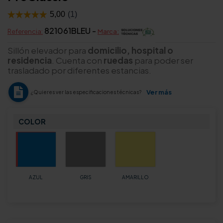
821061BLEU -
Referencia:
Marca:
Sillón elevador para
domicilio, hospital o
residencia
. Cuenta con
ruedas
para poder ser
trasladado por diferentes estancias.
Ver más
¿Quieres ver las especificaciones técnicas?
COLOR
AZUL
GRIS
AMARILLO