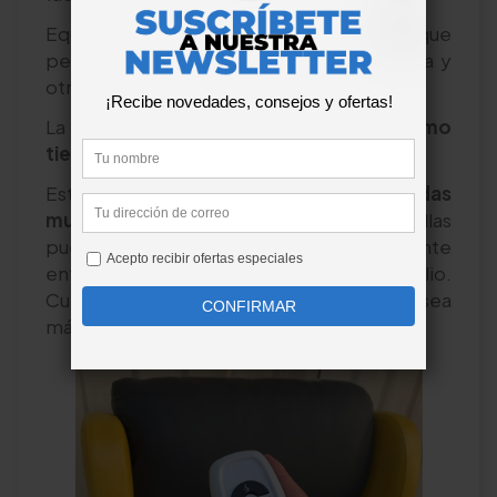
Equipado con
dos motores:
uno que
permite elevar el sillón a la altura deseada y
otro motor para reclinar el sillón.
La reclinación del respaldo
eleva
al mismo
tiempo
los reposapiés.
Este sillón destaca por sus
4 ruedas
multidireccionales con freno.
Gracias a ellas
puedes desplazar al usuario cómodamente
entre diferentes lugares del domicilio.
Cuenta con una barra de agarre para que sea
más cómodo para el acompañante.