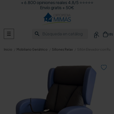
+ 6.800 opiniones reales 4,8/5 ⭐⭐⭐⭐⭐
Envío gratis + 50€
Navegación
search
☰
(0)

de
palanca
Inicio
Mobiliario Geriátrico
Sillones Relax
Sillón Elevador con Rue
