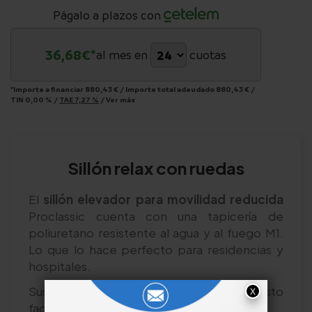
Págalo a plazos con
36,68
€*
al mes en
cuotas
*Importe a financiar
880,43 €
/
Importe total adeudado
880,43 €
/
TIN
0,00 %
/
TAE
7,27 %
/
Ver más
Sillón relax con ruedas
El
sillón elevador para movilidad reducida
Proclassic cuenta con una tapicería de
poliuretano resistente al agua y al fuego M1.
Lo que lo hace perfecto para residencias y
hospitales.
Sus
reposabrazos son extraíbles
. Esto
facilita las transferencias laterales.