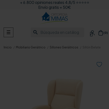
+ 6.800 opiniones reales 4,8/5 ⭐⭐⭐⭐⭐
Envío gratis + 50€
Navegación
search
☰
(0)

de
palanca
Inicio
Mobiliario Geriátrico
Sillones Geriátricos
Sillón Belate
