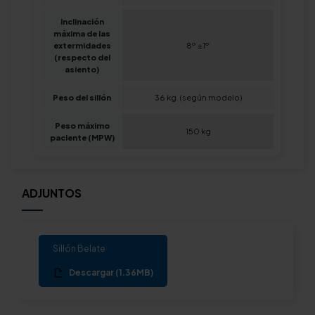
Inclinación
máxima de las
extermidades
8º ±1º
(respecto del
asiento)
Peso del sillón
36 kg. (según modelo)
Peso máximo
150 kg
paciente (MPW)
ADJUNTOS
Sillón Belate
Descargar (1.36MB)