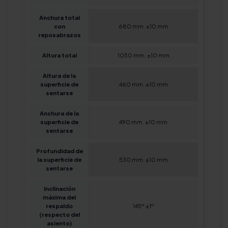
Anchura total
con
680 mm. ±10 mm
reposabrazos
Altura total
1050 mm. ±10 mm
Altura de la
superficie de
460 mm. ±10 mm
sentarse
Anchura de la
superficie de
490 mm. ±10 mm
sentarse
Profundidad de
la superficie de
530 mm. ±10 mm
sentarse
Inclinación
máxima del
respaldo
145º ±1º
(respecto del
asiento)