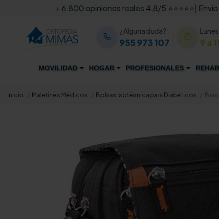
+ 6.800 opiniones reales 4,8/5 ⭐⭐⭐⭐⭐
| Envío
¿Alguna duda?
Lunes
955 973 107
9 a 1
MOVILIDAD
HOGAR
PROFESIONALES
REHAB
Inicio
Maletines Médicos
Bolsas Isotérmica para Diabéticos
Band