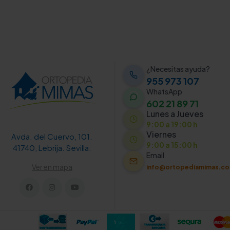
¿Necesitas ayuda?
955 973 107
WhatsApp
602 21 89 71
Lunes a Jueves
9:00 a 19:00 h
Viernes
Avda. del Cuervo, 101.
9:00 a 15:00 h
41740, Lebrija. Sevilla.
Email
Ver en mapa
info@ortopediamimas.c