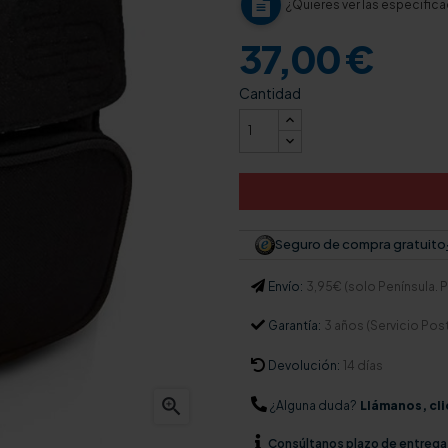
¿Quieres ver las especific
37,00 €
Cantidad
Seguro de compra gratuito
Envío:
3,95€ (solo Península. Pa
Garantía:
3 años (Servicio Pos
Devolución:
14 días

¿Alguna duda?
Llámanos, cli
Consúltanos
plazo de entrega