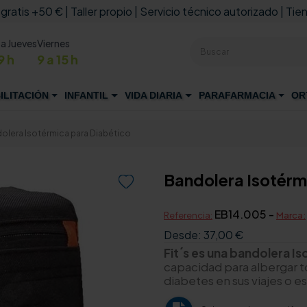
 gratis +50 € | Taller propio | Servicio técnico autorizado | Tien
 a Jueves
Viernes
9 h
9 a 15 h
ILITACIÓN
INFANTIL
VIDA DIARIA
PARAFARMACIA
OR
olera Isotérmica para Diabético
Bandolera Isotérm

EB14.005 -
Referencia:
Marca:
Desde:
37,00 €
Fit´s es una bandolera I
capacidad para albergar to
diabetes en sus viajes o 