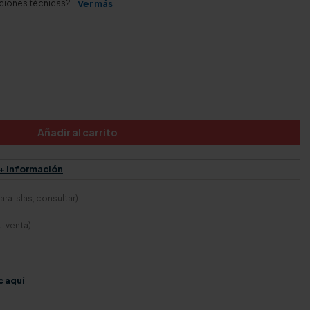
aciones técnicas?
Ver más
Añadir al carrito
+ información
ra Islas, consultar)
t-venta)
c aquí