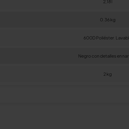
2,18 l
0.36 kg
600D Poliéster. Lavab
Negro con detalles en nar
2 kg