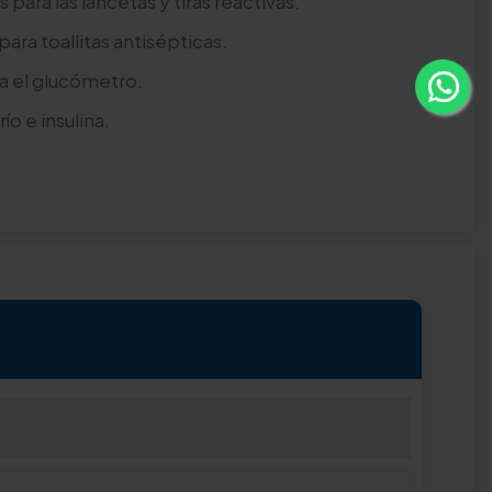
os para las lancetas y tiras reactivas.
para toallitas antisépticas.
ra el glucómetro.
río e insulina.