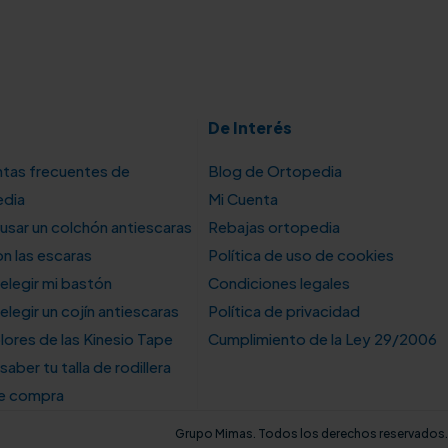
De Interés
tas frecuentes de
Blog de Ortopedia
edia
Mi Cuenta
sar un colchón antiescaras
Rebajas ortopedia
n las escaras
Política de uso de cookies
legir mi bastón
Condiciones legales
legir un cojín antiescaras
Política de privacidad
lores de las Kinesio Tape
Cumplimiento de la Ley 29/2006
aber tu talla de rodillera
de compra
Grupo Mimas. Todos los derechos reservados.