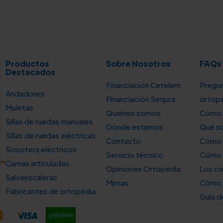
Productos
Sobre Nosotros
FAQs
Destacados
Financiación Cetelem
Pregun
Andadores
Financiación Sequra
ortop
Muletas
Quiénes somos
Cómo u
Sillas de ruedas manuales
Dónde estamos
Qué so
Sillas de ruedas eléctricas
Contacto
Cómo e
Scooters eléctricos
Servicio técnico
Cómo e
om
Camas articuladas
Opiniones Ortopedia
Los co
Salvaescaleras
Mimas
Cómo s
Fabricantes de ortopedia
Guía 