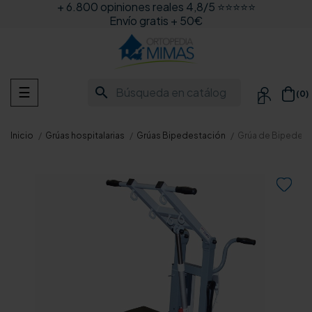
+ 6.800 opiniones reales 4,8/5 ⭐⭐⭐⭐⭐
Envío gratis + 50€
Navegación
search
☰
(0)

de
palanca
Inicio
Grúas hospitalarias
Grúas Bipedestación
Grúa de Bipedest
