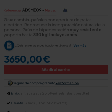
ADSME09 -
Referencia:
Marca:
Grúa cambia-pañales con apertura de patas
eléctrico. Reproduce la incorporación natural de la
persona. Grúa de bipedestación
muy resistente
,
¡soporta hasta
330 kg
!
Incluye arnés.
Ver más
¿Quieres ver las especificaciones técnicas?
3650,00 €
Añadir al carrito
Seguro de compra gratuito
+ información
Envío:
entrega gratis (solo Península. Islas, consultar)
Garantía:
3 años (Servicio Post-venta)