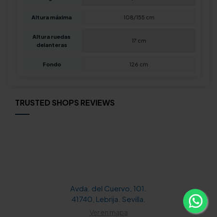
Altura máxima
108/155 cm
Altura ruedas
17 cm
delanteras
Fondo
126 cm
TRUSTED SHOPS REVIEWS
Avda. del Cuervo, 101.
41740, Lebrija. Sevilla.
Ver en mapa