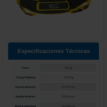
Especificaciones Técnicas
Peso
55 Kg
Carga Máxima
330 Kg
Ancho exterior
71/100 cm.
Ancho interior
55/86 cm
Altura ganchos
76/146 cm