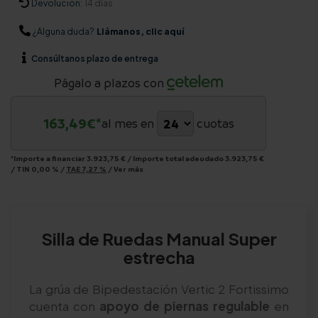
Devolución:
14 días
¿Alguna duda?
Llámanos, clic aquí
Consúltanos
plazo de entrega
Págalo a plazos con
163,49
€*
al mes en
cuotas
*Importe a financiar
3.923,75 €
/
Importe total adeudado
3.923,75 €
/
TIN
0,00 %
/
TAE
7,27 %
/
Ver más
Silla de Ruedas Manual Super
estrecha
La grúa de Bipedestación Vertic 2 Fortissimo
cuenta con
apoyo de piernas regulable
en