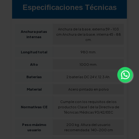
Especificaciones Técnicas
Anchura de la base, externa 59 - 103
Anchura patas
cm Anchura de la base, interna 45 - 88
internas
cm.
Longitud total
980 mm.
Alto
1000 mm.
Baterías
2 baterías DC 24 V, 12.3 Ah.
Material
Acero pintado en polvo
Cumple con los requisitos de los
Normativas CE
productos Clase 1 de la Directiva de
Técnicas Médicas 93/42/EEC
Peso máximo
200 kg. Altura del usuario
usuario
recomendada: 140-200 cm