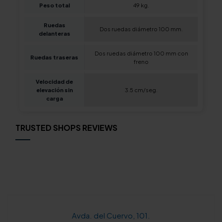
Peso total
49 kg.
Ruedas
Dos ruedas diámetro 100 mm.
delanteras
Dos ruedas diámetro 100 mm con
Ruedas traseras
freno
Velocidad de
elevación sin
3.5 cm/seg.
carga
TRUSTED SHOPS REVIEWS
Avda. del Cuervo, 101.