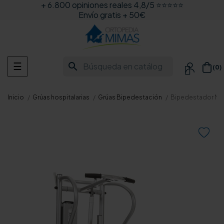
+ 6.800 opiniones reales 4,8/5 ⭐⭐⭐⭐⭐
Envío gratis + 50€
Navegación
search
☰
(0)

de
palanca
Inicio
Grúas hospitalarias
Grúas Bipedestación
Bipedestador Móvi
