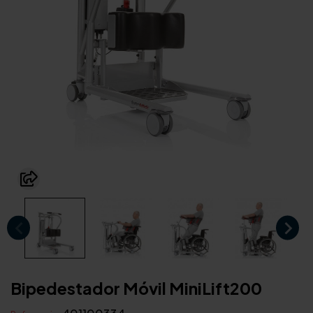
Bipedestador Móvil MiniLift200