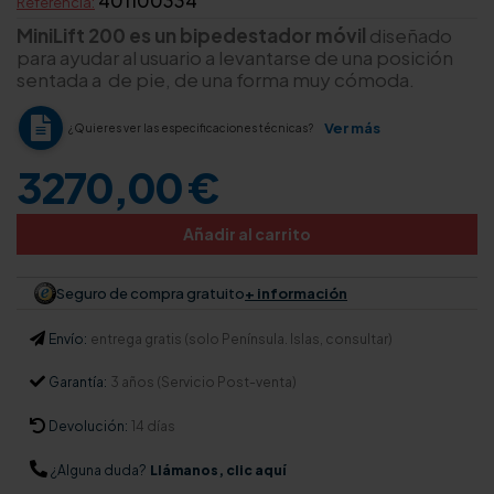
401100334
Referencia:
MiniLift 200
es un bipedestador móvil
diseñado
para ayudar al usuario a levantarse de una posición
sentada a de pie, de una forma muy cómoda.
Ver más
¿Quieres ver las especificaciones técnicas?
3270,00 €
Añadir al carrito
Seguro de compra gratuito
+ información
Envío:
entrega gratis (solo Península. Islas, consultar)
Garantía:
3 años (Servicio Post-venta)
Devolución:
14 días
¿Alguna duda?
Llámanos, clic aquí