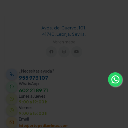
Avda. del Cuervo, 101.
41740, Lebrija. Sevilla.
Ver en mapa
¿Necesitas ayuda?
955 973 107
WhatsApp
602 21 89 71
Lunes a Jueves
9:00 a 19:00 h
Viernes
9:00 a 15:00 h
Email
info@ortopediamimas.com