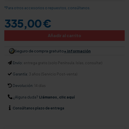
*Para otros accesorios o repuestos, consúltanos.
335,00 €
Añadir al carrito
Seguro de compra gratuito
+ información
Envío:
entrega gratis (solo Península. Islas, consultar)
Garantía:
3 años (Servicio Post-venta)
Devolución:
14 días
¿Alguna duda?
Llámanos, clic aquí
Consúltanos
plazo de entrega