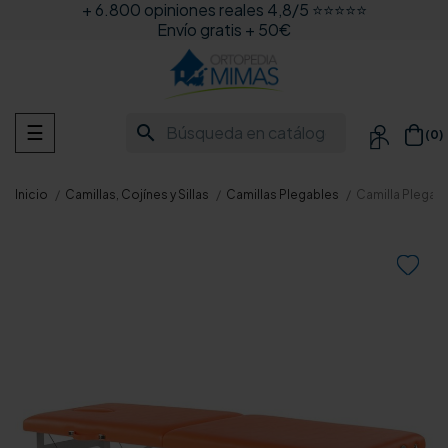
+ 6.800 opiniones reales 4,8/5 ⭐⭐⭐⭐⭐
Envío gratis + 50€
Navegación
search
☰
(0)

de
palanca
Inicio
Camillas, Cojínes y Sillas
Camillas Plegables
Camilla Plegabl
