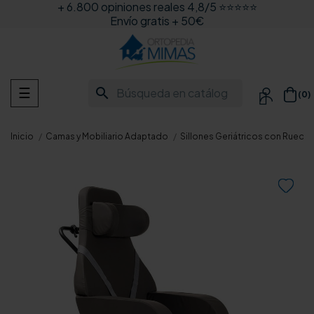
+ 6.800 opiniones reales 4,8/5 ⭐⭐⭐⭐⭐
Envío gratis + 50€
Navegación
search
☰
(0)

de
palanca
Inicio
Camas y Mobiliario Adaptado
Sillones Geriátricos con Rueda
