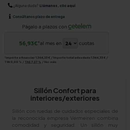
¿Alguna duda?
Llámanos, clic aquí
Consúltanos
plazo de entrega
Págalo a plazos con
56,93
€*
al mes en
cuotas
*Importe a financiar
1.366,33 €
/
Importe total adeudado
1.366,33 €
/
TIN
0,00 %
/
TAE
7,27 %
/
Ver más
Sillón Confort para
interiores/exteriores
Sillón con ruedas de cuidados especiales de
la reconocida empresa Vermeiren combina
comodidad y seguridad. Un sillón muy