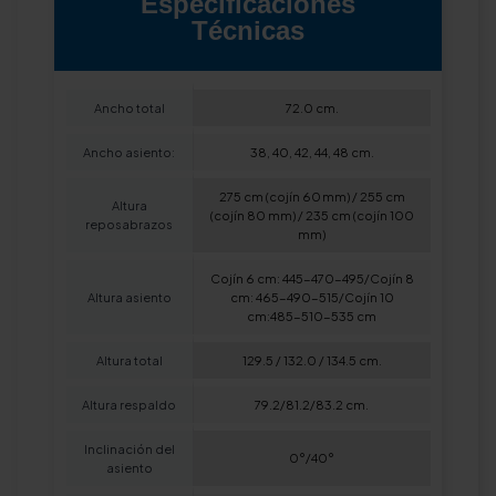
Especificaciones
Técnicas
Ancho total
72.0 cm.
Ancho asiento:
38, 40, 42, 44, 48 cm.
275 cm (cojín 60 mm) / 255 cm
Altura
(cojín 80 mm) / 235 cm (cojín 100
reposabrazos
mm)
Cojín 6 cm: 445-470-495/Cojín 8
Altura asiento
cm: 465-490-515/Cojín 10
cm:485-510-535 cm
Altura total
129.5 / 132.0 / 134.5 cm.
Altura respaldo
79.2/81.2/83.2 cm.
Inclinación del
0°/40°
asiento