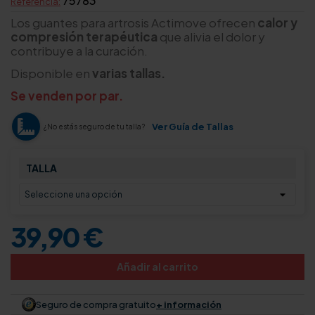
75783
Referencia:
Los guantes para artrosis Actimove ofrecen
calor y
compresión terapéutica
que alivia el dolor y
contribuye a la curación.
Disponible en
varias tallas.
Se venden por par.
Ver Guía de Tallas
¿No estás seguro de tu talla?
TALLA
39,90 €
Añadir al carrito
Seguro de compra gratuito
+ información