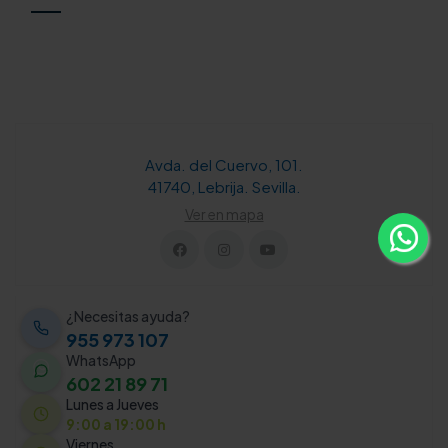
Avda. del Cuervo, 101.
41740, Lebrija. Sevilla.
Ver en mapa
¿Necesitas ayuda?
955 973 107
WhatsApp
602 21 89 71
Lunes a Jueves
9:00 a 19:00 h
Viernes