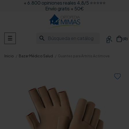
+ 6.800 opiniones reales 4,8/5 ⭐⭐⭐⭐⭐
Envío gratis + 50€
Navegación
search
☰
(0)

de
palanca
Inicio
Bazar Médico Salud
Guantes para Artritis Actimove
