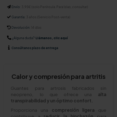
Envío:
3,95€ (solo Península. Para Islas, consultar)
Garantía:
3 años (Servicio Post-venta)
Devolución:
14 días
¿Alguna duda?
Llámanos, clic aquí
Consúltanos
plazo de entrega
Calor y compresión para artritis
Guantes para artrosis fabricados sin
neopreno, lo que ofrece una
alta
transpirabilidad y un óptimo confort.
Proporciona una
compresión ligera
que
contribuye a
reducir la hinchazón
para