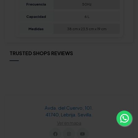
Frecuencia
50Hz
Capacidad
6 L
Medidas
38 cm x 23,5 cm x 19 cm
TRUSTED SHOPS REVIEWS
Avda. del Cuervo, 101.
41740, Lebrija. Sevilla.
Ver en mapa