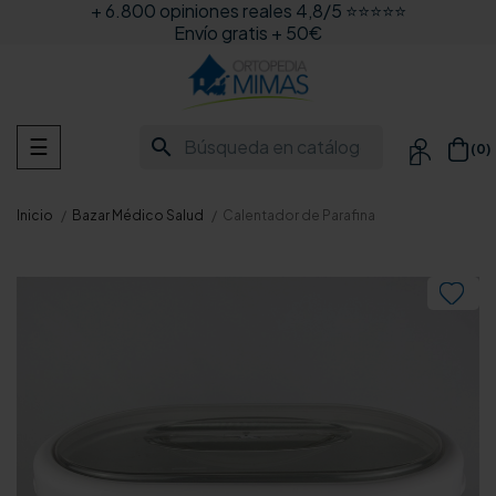
+ 6.800 opiniones reales 4,8/5 ⭐⭐⭐⭐⭐
Envío gratis + 50€
Navegación
search
☰
(0)

de
palanca
Inicio
Bazar Médico Salud
Calentador de Parafina
