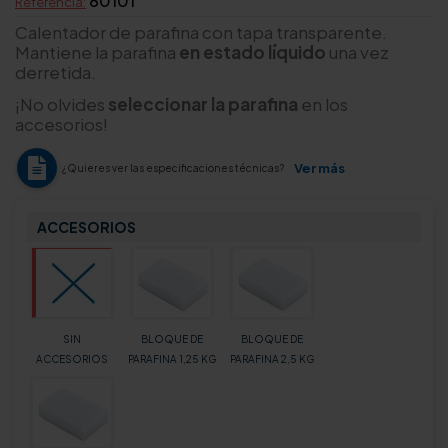
80101
Referencia:
Calentador de parafina con tapa transparente.
Mantiene la parafina
en estado líquido
una vez
derretida.
¡No olvides
seleccionar la parafina
en los
accesorios!
Ver más
¿Quieres ver las especificaciones técnicas?
ACCESORIOS
SIN
BLOQUE DE
BLOQUE DE
ACCESORIOS
PARAFINA 1,25 KG
PARAFINA 2,5 KG