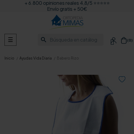
+ 6.800 opiniones reales 4,8/5 ⭐⭐⭐⭐⭐
Envío gratis + 50€
Navegación
search
☰
(0)

de
palanca
Inicio
Ayudas Vida Diaria
Babero Rizo
